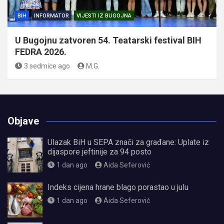
BIH
INFORMATOR
VIJESTI IZ BUGOJNA
U Bugojnu zatvoren 54. Teatarski festival BIH
FEDRA 2026.
3 sedmice ago
M.G.
Objave
Ulazak BiH u SEPA znači za građane: Uplate iz
dijaspore jeftinije za 94 posto
1 dan ago
Aida Seferović
Indeks cijena hrane blago porastao u julu
1 dan ago
Aida Seferović