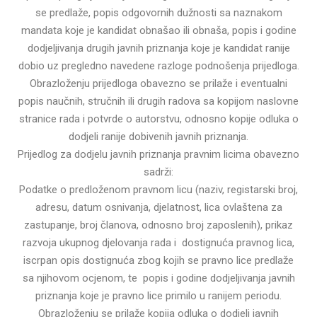
se predlaže, popis odgovornih dužnosti sa naznakom
mandata koje je kandidat obnašao ili obnaša, popis i godine
dodjeljivanja drugih javnih priznanja koje je kandidat ranije
dobio uz pregledno navedene razloge podnošenja prijedloga.
Obrazloženju prijedloga obavezno se prilaže i eventualni
popis naučnih, stručnih ili drugih radova sa kopijom naslovne
stranice rada i potvrde o autorstvu, odnosno kopije odluka o
dodjeli ranije dobivenih javnih priznanja.
Prijedlog za dodjelu javnih priznanja pravnim licima obavezno
sadrži:
Podatke o predloženom pravnom licu (naziv, registarski broj,
adresu, datum osnivanja, djelatnost, lica ovlaštena za
zastupanje, broj članova, odnosno broj zaposlenih), prikaz
razvoja ukupnog djelovanja rada i dostignuća pravnog lica,
iscrpan opis dostignuća zbog kojih se pravno lice predlaže
sa njihovom ocjenom, te popis i godine dodjeljivanja javnih
priznanja koje je pravno lice primilo u ranijem periodu.
Obrazloženju se prilaže kopija odluka o dodjeli javnih