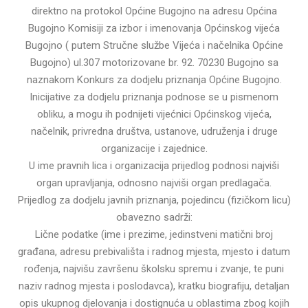
direktno na protokol Općine Bugojno na adresu Općina
Bugojno Komisiji za izbor i imenovanja Općinskog vijeća
Bugojno ( putem Stručne službe Vijeća i načelnika Općine
Bugojno) ul.307 motorizovane br. 92. 70230 Bugojno sa
naznakom Konkurs za dodjelu priznanja Općine Bugojno.
Inicijative za dodjelu priznanja podnose se u pismenom
obliku, a mogu ih podnijeti vijećnici Općinskog vijeća,
načelnik, privredna društva, ustanove, udruženja i druge
organizacije i zajednice.
U ime pravnih lica i organizacija prijedlog podnosi najviši
organ upravljanja, odnosno najviši organ predlagača.
Prijedlog za dodjelu javnih priznanja, pojedincu (fizičkom licu)
obavezno sadrži:
Lične podatke (ime i prezime, jedinstveni matični broj
građana, adresu prebivališta i radnog mjesta, mjesto i datum
rođenja, najvišu završenu školsku spremu i zvanje, te puni
naziv radnog mjesta i poslodavca), kratku biografiju, detaljan
opis ukupnog djelovanja i dostignuća u oblastima zbog kojih