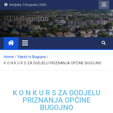
Nedjelja, 9 Augusta, 2026
RTV Bugojno
Home
Vijesti iz Bugojna
K O N K U R S ZA DODJELU PRIZNANJA OPĆINE BUGOJNO
K O N K U R S ZA DODJELU
PRIZNANJA OPĆINE
BUGOJNO