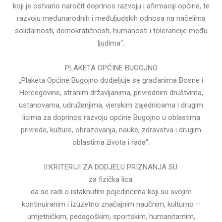
koji je ostvario naročit doprinos razvoju i afirmaciji općine, te
razvoju međunarodnih i međuljudskih odnosa na načelima
solidarnosti, demokratičnosti, humanosti i tolerancije među
ljudima“.
PLAKETA OPĆINE BUGOJNO
„Plaketa Općine Bugojno dodjeljuje se građanima Bosne i
Hercegovine, stranim državljanima, privrednim društvima,
ustanovama, udruženjima, vjerskim zajednicama i drugim
licima za doprinos razvoju općine Bugojno u oblastima
privrede, kulture, obrazovanja, nauke, zdravstva i drugim
oblastima života i rada“.
II:KRITERIJI ZA DODJELU PRIZNANJA SU:
za fizička lica:
da se radi o istaknutim pojedincima koji su svojim
kontinuiranim i izuzetno značajnim naučnim, kulturno –
umjetničkim, pedagoškim, sportskim, humanitarnim,