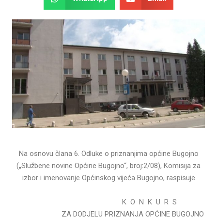
Na osnovu člana 6. Odluke o priznanjima općine Bugojno
(„Službene novine Općine Bugojno“, broj:2/08), Komisija za
izbor i imenovanje Općinskog vijeća Bugojno, raspisuje
K O N K U R S
ZA DODJELU PRIZNANJA OPĆINE BUGOJNO