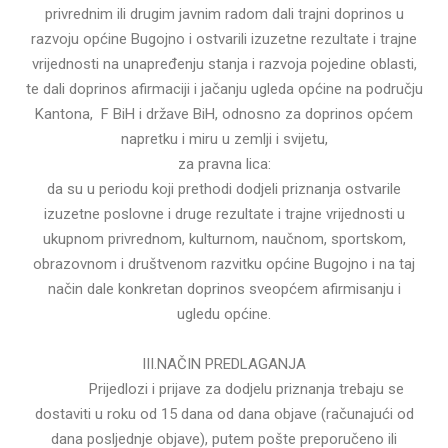
privrednim ili drugim javnim radom dali trajni doprinos u
razvoju općine Bugojno i ostvarili izuzetne rezultate i trajne
vrijednosti na unapređenju stanja i razvoja pojedine oblasti,
te dali doprinos afirmaciji i jačanju ugleda općine na području
Kantona, F BiH i države BiH, odnosno za doprinos općem
napretku i miru u zemlji i svijetu,
za pravna lica:
da su u periodu koji prethodi dodjeli priznanja ostvarile
izuzetne poslovne i druge rezultate i trajne vrijednosti u
ukupnom privrednom, kulturnom, naučnom, sportskom,
obrazovnom i društvenom razvitku općine Bugojno i na taj
način dale konkretan doprinos sveopćem afirmisanju i
ugledu općine.
III.NAČIN PREDLAGANJA
Prijedlozi i prijave za dodjelu priznanja trebaju se
dostaviti u roku od 15 dana od dana objave (računajući od
dana posljednje objave), putem pošte preporučeno ili