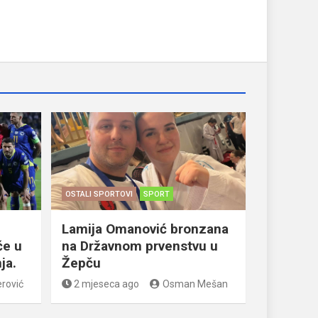
OSTALI SPORTOVI
SPORT
Lamija Omanović bronzana
će u
na Državnom prvenstvu u
ja.
Žepču
rović
2 mjeseca ago
Osman Mešan