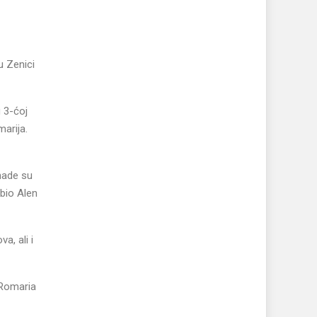
u Zenici
 3-ćoj
marija.
 nade su
 bio Alen
a, ali i
 Romaria