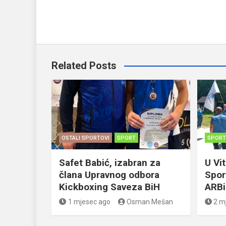
Related Posts
OSTALI SPORTOVI
SPORT
SPORT
Safet Babić, izabran za
U Vi
člana Upravnog odbora
Spor
Kickboxing Saveza BiH
ARB
1 mjesec ago
Osman Mešan
2 m