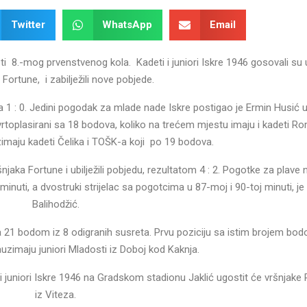
Twitter
WhatsApp
Email
ti 8.-mog prvenstvenog kola. Kadeti i juniori Iskre 1946 gosovali su 
 Fortune, i zabilježili nove pobjede.
 1 : 0. Jedini pogodak za mlade nade Iskre postigao je Ermin Husić u
vrtoplasirani sa 18 bodova, koliko na trećem mjestu imaju i kadeti Ro
uzimaju kadeti Čelika i TOŠK-a koji po 19 bodova.
ršnjaka Fortune i ubilježili pobjedu, rezultatom 4 : 2. Pogotke za plave
j minuti, a dvostruki strijelac sa pogotcima u 87-moj i 90-toj minuti, je
Balihodžić.
a 21 bodom iz 8 odigranih susreta. Prvu poziciju sa istim brojem bodov
zimaju juniori Mladosti iz Doboj kod Kaknja.
i juniori Iskre 1946 na Gradskom stadionu Jaklić ugostit će vršnjake
iz Viteza.