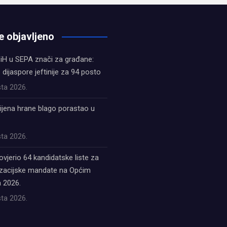
e objavljeno
iH u SEPA znači za građane:
z dijaspore jeftinije za 94 posto
ta 2026.
ijena hrane blago porastao u
ta 2026.
ovjerio 64 kandidatske liste za
acijske mandate na Općim
 2026.
ta 2026.