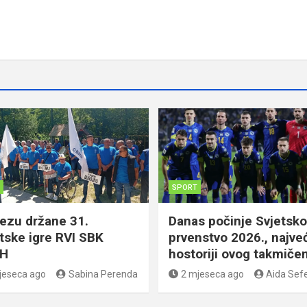
SPORT
tezu držane 31.
Danas počinje Svjetsko
tske igre RVI SBK
prvenstvo 2026., najve
iH
hostoriji ovog takmičen
jeseca ago
Sabina Perenda
2 mjeseca ago
Aida Sefe