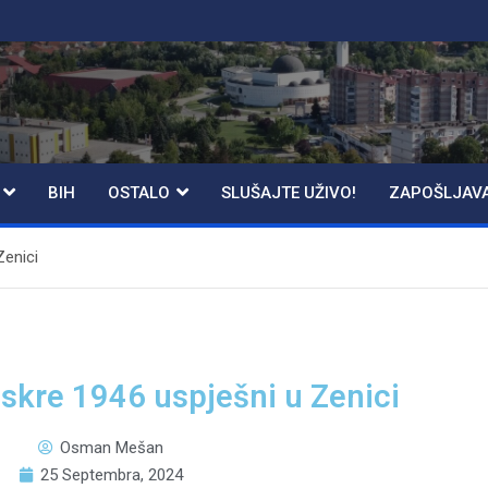
BIH
OSTALO
SLUŠAJTE UŽIVO!
ZAPOŠLJAV
Zenici
 Iskre 1946 uspješni u Zenici
Osman Mešan
25 Septembra, 2024