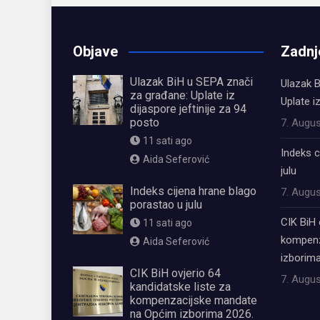
Objave
Zadnj
Ulazak BiH u SEPA znači
Ulazak B
za građane: Uplate iz
Uplate i
dijaspore jeftinije za 94
posto
7. Augus
11 sati ago
Indeks c
Aida Seferović
julu
Indeks cijena hrane blago
7. Augus
porastao u julu
CIK BiH 
11 sati ago
kompenz
Aida Seferović
izborima
CIK BiH ovjerio 64
7. Augus
kandidatske liste za
kompenzacijske mandate
na Općim izborima 2026.