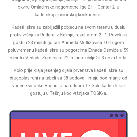
okviru Omladinske nogometne lige BiH- Centar 2, u
kadetskoj i juniorskoj konkurenciji.
Kadeti Iskre su zabilježili pobjedu na svom terenu u duelu
protiv vršnjaka Rudara iz Kaknja, rezultatom 2 : 1. Poveli su
gosti u 23.minuti golom Ahmeda Muflizovića. U drugom
poluvremenu kadeti Iskre su pogotcima Ernada Osmića u 59.
minuti i Vedada Zumeria u 72. minuti ubilježili 3 nova boda.
Kolo prije kraja jesenjeg dijela prvenstva kadeti Iskre su
drugoplasirani na tabeli sa 38 bodova i imaju bod manje od
vodeće visočke Bosne. U narednom 17. kolu kadeti Iskre
gostuju u Tešnju kod vršnjaka TOŠK-a.