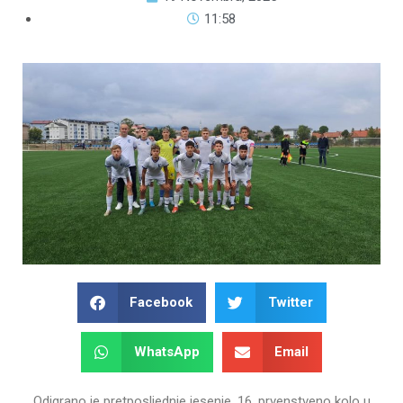
11:58
Facebook
Twitter
WhatsApp
Email
Odigrano je pretposljednje jesenje, 16. prvenstveno kolo u