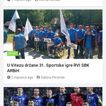
SPORT
U Vitezu držane 31. Sportske igre RVI SBK
ARBiH
2 mjeseca ago
Sabina Perenda