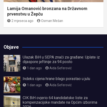
Lamija Omanović bronzana na Državnom
prvenstvu u Žepču
2 mjeseca ago
Osman Mešan
Objave
Ulazak BiH u SEPA znači za građane: Uplate iz
dijaspore jeftinije za 94 posto
1 dan ago
Aida Seferović
Indeks cijena hrane blago porastao u julu
1 dan ago
Aida Seferović
CIK BiH ovjerio 64 kandidatske liste za
kompenzacijske mandate na Općim izborima
2026.