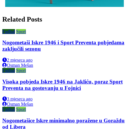
Related Posts
Fudbal
Sport
Nogometaši Iskre 1946 i Sport Preventa pobjedama
zaključili sezonu
2 mjeseca ago
Osman Mešan
Fudbal
Sport
Visoka pobjeda Iskre 1946 na Jakliću, poraz Sport
Preventa na gostovanju u Fojnici
3 mjeseca ago
Osman Mešan
Fudbal
Sport
Nogometašice Iskre minimalno poražene u Goraždu
od Libera