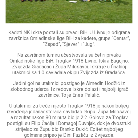
Kadeti NK Iskra postali su prvaci BiH. U Livnu je odigrana
završnica Omladinske lige BiH za kadete, grupe “Centar”,
“Zapad”, “Sjever” i “Jug”.
Na završnom turniru učestvovala su četiri prvaka
Omladinske lige BiH: Troglav 1918 Livno, Iskra Bugojno,
Zvijezda Gradačac i Župa Milosavci. Iskra je u finalnoj
utakmici sa 1:0 savladala ekipu Zvijezda iz Gradačca.
Jedini gol na utakmici postigao je Almedin Hodžić iz
slobodnog udarca. Iz redova Iskre dolazi i najbolji igrač
završnice. To je Enes Palalić.
U utakmici za treće mjesto Troglav 1918 je nakon boljeg
izvođenja jedanaesteraca savladao ekipu Župa Milosavci,
a rezultat nakon 80 minuta bio je 2:2. Golove za Troglav
postigli su Filip Čačija i Domagoj Duvnjak, dok je dvostruki
strijelac za Župu bio Branko Đukić. Epitet najboljeg
golmana pripao je Dini Fazliću iz Zvijezde.