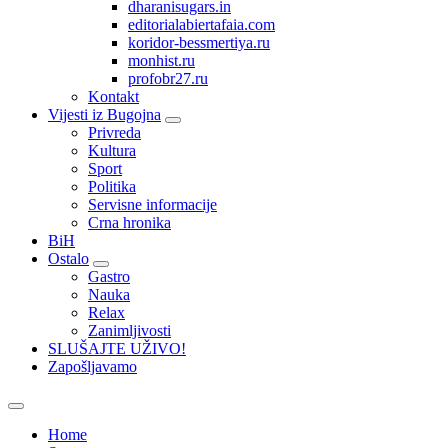
dharanisugars.in
editorialabiertafaia.com
koridor-bessmertiya.ru
monhist.ru
profobr27.ru
Kontakt
Vijesti iz Bugojna
Privreda
Kultura
Sport
Politika
Servisne informacije
Crna hronika
BiH
Ostalo
Gastro
Nauka
Relax
Zanimljivosti
SLUŠAJTE UŽIVO!
Zapošljavamo
Home