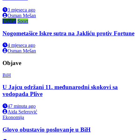
3 mjeseca ago
Osman Mešan
Fudbal
Sport
Nogometašice Iskre sutra na Jakliću protiv Fortune
4 mjeseca ago
Osman Mešan
Objave
BiH
U Jajcu održani 11. međunarodni skokovi sa
vodopada Plive
47 minuta ago
Aida Seferović
Ekonomija
Glovo obustavio poslovanje u BiH