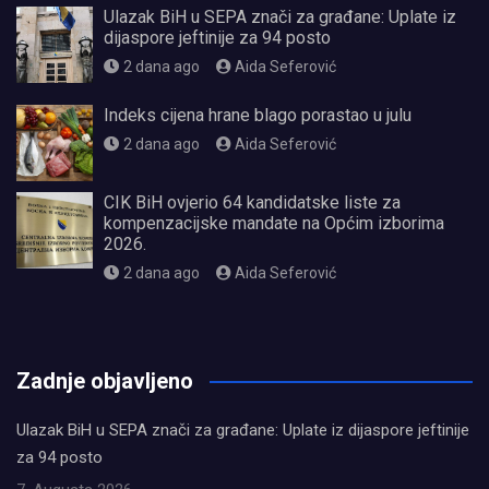
Ulazak BiH u SEPA znači za građane: Uplate iz
dijaspore jeftinije za 94 posto
2 dana ago
Aida Seferović
Indeks cijena hrane blago porastao u julu
2 dana ago
Aida Seferović
CIK BiH ovjerio 64 kandidatske liste za
kompenzacijske mandate na Općim izborima
2026.
2 dana ago
Aida Seferović
олимп казино
Zadnje objavljeno
Ulazak BiH u SEPA znači za građane: Uplate iz dijaspore jeftinije
za 94 posto