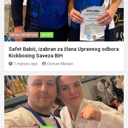
OSTALI SPORTOVI
SPORT
Safet Babić, izabran za člana Upravnog odbora
Kickboxing Saveza BiH
1 mjesec ago
Osman Mešan