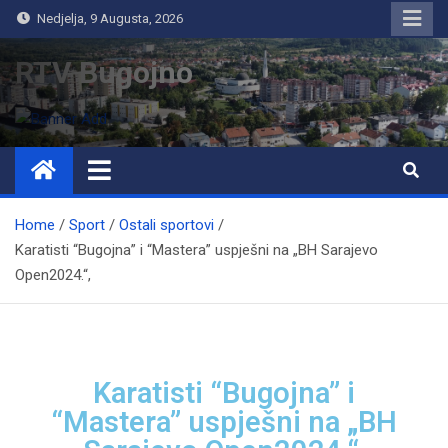
Nedjelja, 9 Augusta, 2026
RTV Bugojno
Home
Sport
Ostali sportovi
Karatisti “Bugojna” i “Mastera” uspješni na „BH Sarajevo
Open2024.“,
Karatisti “Bugojna” i
“Mastera” uspješni na „BH