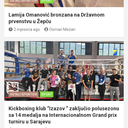
OSTALI SPORTOVI
SPORT
Lamija Omanović bronzana na Državnom
prvenstvu u Žepču
2 mjeseca ago
Osman Mešan
OSTALI SPORTOVI
SPORT
Kickboxing klub “Izazov “ zaključio polusezonu
sa 14 medalja na Internacionalnom Grand prix
turniru u Sarajevu