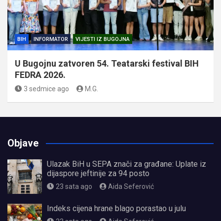
BIH
INFORMATOR
VIJESTI IZ BUGOJNA
U Bugojnu zatvoren 54. Teatarski festival BIH
FEDRA 2026.
3 sedmice ago
M.G.
Objave
Ulazak BiH u SEPA znači za građane: Uplate iz
dijaspore jeftinije za 94 posto
23 sata ago
Aida Seferović
Indeks cijena hrane blago porastao u julu