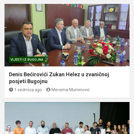
VIJESTI IZ BUGOJNA
Denis Bećirovići Zukan Helez u zvaničnoj
posjeti Bugojnu
1 sedmica ago
Mersima Muminović