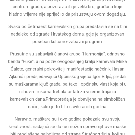
centrom grada, a pozdravio ih je veliki broj građana koje
hladno vrijeme nije spriječilo da prisustvuju ovom događaju.
Svaka od četrnaest karnevalskih grupa predstavila se na bini
nedaleko od zgrade Hrvatskog doma, gdje je organizovan
poseban kulturno-zabavni program.
Prusutne su zabavljali članovi grupe “Harmonija”, odnosno
benda “Fuke”, a na poziv ovogodišnjeg kralja karnevala Mirka
Ćalete, generalni pokrovitelji manifestacije načelnik Hasan
Ajkunić i predsjedavajući Općinskog vijeća Igor Vrljić, predali
su maškarama ključ grada, pa tako i općinsku vlast koja bi u
njihovim rukama trebala ostati za vrijeme trajanja
karnevalskih dana.Primopredaja je obavljena na simboličan
način, kako je to bilo i svih ranijih godina.
Naravno, maškare su i ove godine pokazale svu svoju
kreativnost, nadajući se da će možda upravo njihove maske
biti proglašene najboljima od strane Stručnog žirija, koji su