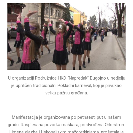
U organizaciji Podružnice HKD “Napredak” Bugojno u nedjelju
je upriličen tradicionalni Pokladni karneval, koji je privukao
veliku pažnju građana.
Manifestacija je organizovana po petnaesti put u našem
gradu. Rasplesana povorka maškara, predvođena Orkestrom
Limene glazbe i Uskopaljskim mažoretkinjama, prošetala je