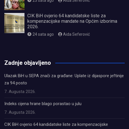
23 sata ago
Aida Seferović
CIK BiH ovjerio 64 kandidatske liste za
kompenzacijske mandate na Općim izborima
2026.
24 sata ago
Aida Seferović
олимп казино
Zadnje objavljeno
Ulazak BiH u SEPA znači za građane: Uplate iz dijaspore jeftinije
za 94 posto
7. Augusta 2026.
Indeks cijena hrane blago porastao u julu
7. Augusta 2026.
CIK BiH ovjerio 64 kandidatske liste za kompenzacijske