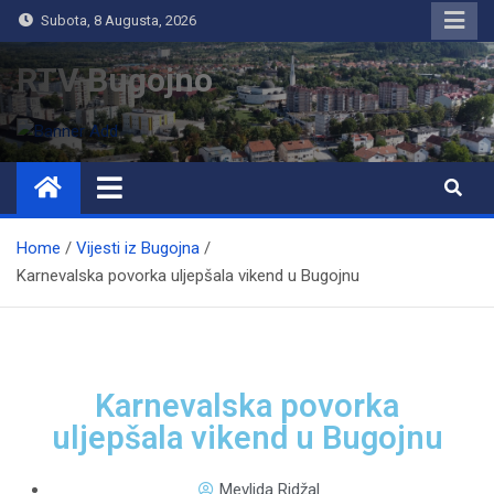
Subota, 8 Augusta, 2026
RTV Bugojno
Home
Vijesti iz Bugojna
Karnevalska povorka uljepšala vikend u Bugojnu
Karnevalska povorka
uljepšala vikend u Bugojnu
Mevlida Ridžal