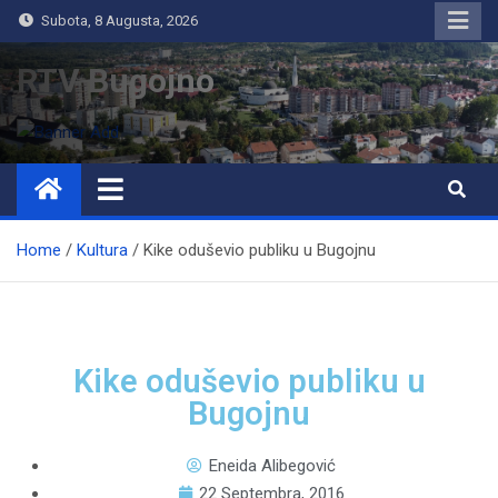
Subota, 8 Augusta, 2026
RTV Bugojno
Home
Kultura
Kike oduševio publiku u Bugojnu
Kike oduševio publiku u
Bugojnu
Eneida Alibegović
22 Septembra, 2016