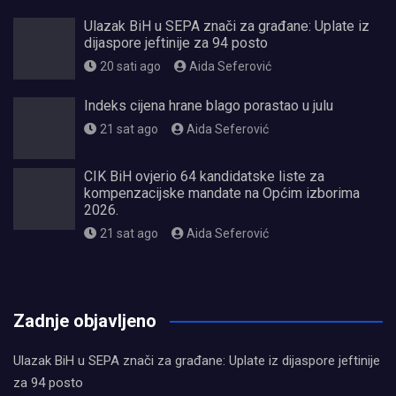
Ulazak BiH u SEPA znači za građane: Uplate iz
dijaspore jeftinije za 94 posto
20 sati ago
Aida Seferović
Indeks cijena hrane blago porastao u julu
21 sat ago
Aida Seferović
CIK BiH ovjerio 64 kandidatske liste za
kompenzacijske mandate na Općim izborima
2026.
21 sat ago
Aida Seferović
олимп казино
Zadnje objavljeno
Ulazak BiH u SEPA znači za građane: Uplate iz dijaspore jeftinije
za 94 posto