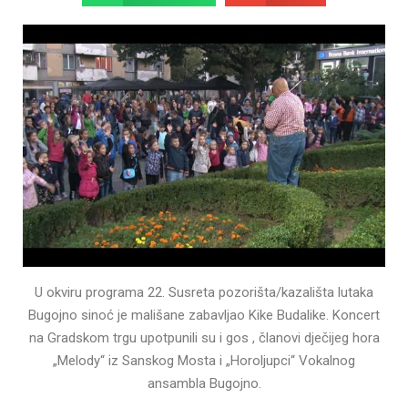
U okviru programa 22. Susreta pozorišta/kazališta lutaka
Bugojno sinoć je mališane zabavljao Kike Budalike. Koncert
na Gradskom trgu upotpunili su i gos , članovi dječijeg hora
„Melody“ iz Sanskog Mosta i „Horoljupci“ Vokalnog
ansambla Bugojno.