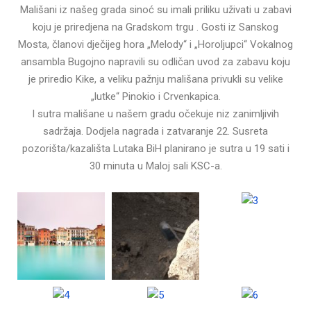
Mališani iz našeg grada sinoć su imali priliku uživati u zabavi
koju je priredjena na Gradskom trgu . Gosti iz Sanskog
Mosta, članovi dječijeg hora „Melody“ i „Horoljupci“ Vokalnog
ansambla Bugojno napravili su odličan uvod za zabavu koju
je priredio Kike, a veliku pažnju mališana privukli su velike
„lutke“ Pinokio i Crvenkapica.
I sutra mališane u našem gradu očekuje niz zanimljivih
sadržaja. Dodjela nagrada i zatvaranje 22. Susreta
pozorišta/kazališta Lutaka BiH planirano je sutra u 19 sati i
30 minuta u Maloj sali KSC-a.