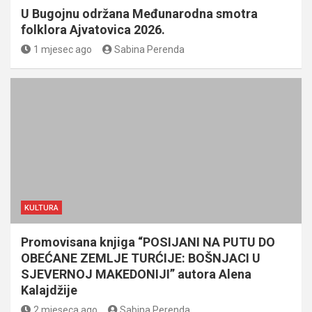
U Bugojnu održana Međunarodna smotra
folklora Ajvatovica 2026.
1 mjesec ago
Sabina Perenda
KULTURA
Promovisana knjiga “POSIJANI NA PUTU DO
OBEĆANE ZEMLJE TURĆIJE: BOŠNJACI U
SJEVERNOJ MAKEDONIJI” autora Alena
Kalajdžije
2 mjeseca ago
Sabina Perenda