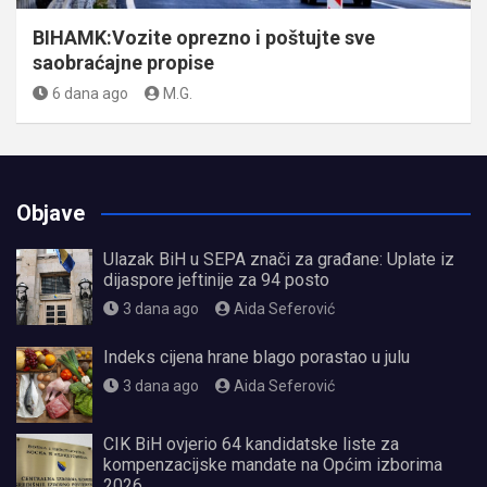
BIHAMK:Vozite oprezno i poštujte sve
saobraćajne propise
6 dana ago
M.G.
Objave
Ulazak BiH u SEPA znači za građane: Uplate iz
dijaspore jeftinije za 94 posto
3 dana ago
Aida Seferović
Indeks cijena hrane blago porastao u julu
3 dana ago
Aida Seferović
CIK BiH ovjerio 64 kandidatske liste za
kompenzacijske mandate na Općim izborima
2026.