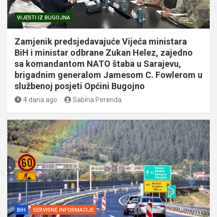
VIJESTI IZ BUGOJNA
Zamjenik predsjedavajuće Vijeća ministara
BiH i ministar odbrane Zukan Helez, zajedno
sa komandantom NATO štaba u Sarajevu,
brigadnim generalom Jamesom C. Fowlerom u
službenoj posjeti Općini Bugojno
4 dana ago
Sabina Perenda
BIH
SERVISNE INFORMACIJE