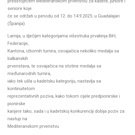
predstojećem Mediteranskom prvenstvu za kadete, juniore i
seniore koje
će se održati u periodu od 12. do 14.9.2025. u Guadalajari
(Španija).
Lamija, u dječijim kategorijama višestruka prvakinja BiH,
Federacije,
Kantona, izbornih turnira, osvajačica nekoliko medalja sa
balkanskih
prvenstava, te osvajačica na stotine medalja sa
međunarodnih turnira,
iako tek ušla u kadetsku kategoriju, nastavlja sa
kontinuitetom
reprezentativnih poziva, kako tokom cijele predpionirske i
pionirske
karijere tako, sada i u kadetskoj konkurenciji dobija poziv za
nastup na
Mediteranskom prvenstvu.