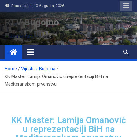
Ponedjeljak, 10 Augusta, 2026
RTV Bugojno
Home
Vijesti iz Bugojna
KK Master: Lamija Omanović u reprezentaciji BiH na
Mediteranskom prvenstvu
KK Master: Lamija Omanović
u reprezentaciji BiH na