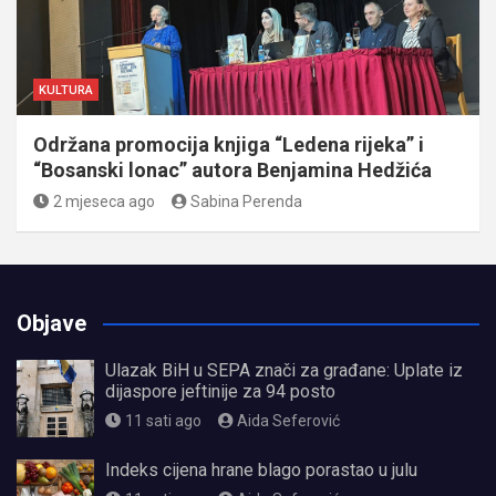
KULTURA
Održana promocija knjiga “Ledena rijeka” i
“Bosanski lonac” autora Benjamina Hedžića
2 mjeseca ago
Sabina Perenda
Objave
Ulazak BiH u SEPA znači za građane: Uplate iz
dijaspore jeftinije za 94 posto
11 sati ago
Aida Seferović
Indeks cijena hrane blago porastao u julu