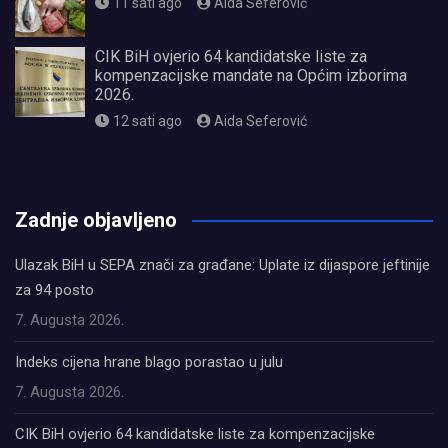
11 sati ago
Aida Seferović
CIK BiH ovjerio 64 kandidatske liste za
kompenzacijske mandate na Općim izborima
2026.
12 sati ago
Aida Seferović
олимп казино
Zadnje objavljeno
Ulazak BiH u SEPA znači za građane: Uplate iz dijaspore jeftinije
za 94 posto
7. Augusta 2026.
Indeks cijena hrane blago porastao u julu
7. Augusta 2026.
CIK BiH ovjerio 64 kandidatske liste za kompenzacijske