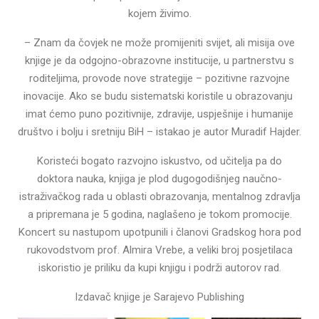
kojem živimo.
– Znam da čovjek ne može promijeniti svijet, ali misija ove
knjige je da odgojno-obrazovne institucije, u partnerstvu s
roditeljima, provode nove strategije – pozitivne razvojne
inovacije. Ako se budu sistematski koristile u obrazovanju
imat ćemo puno pozitivnije, zdravije, uspješnije i humanije
društvo i bolju i sretniju BiH – istakao je autor Muradif Hajder.
Koristeći bogato razvojno iskustvo, od učitelja pa do
doktora nauka, knjiga je plod dugogodišnjeg naučno-
istraživačkog rada u oblasti obrazovanja, mentalnog zdravlja
a pripremana je 5 godina, naglašeno je tokom promocije.
Koncert su nastupom upotpunili i članovi Gradskog hora pod
rukovodstvom prof. Almira Vrebe, a veliki broj posjetilaca
iskoristio je priliku da kupi knjigu i podrži autorov rad.
Izdavač knjige je Sarajevo Publishing