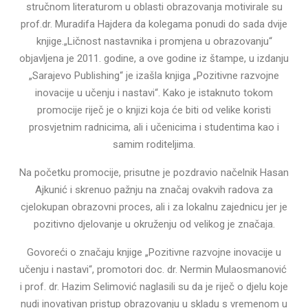
stručnom literaturom u oblasti obrazovanja motivirale su
prof.dr. Muradifa Hajdera da kolegama ponudi do sada dvije
knjige.„Ličnost nastavnika i promjena u obrazovanju“
objavljena je 2011. godine, a ove godine iz štampe, u izdanju
„Sarajevo Publishing“ je izašla knjiga „Pozitivne razvojne
inovacije u učenju i nastavi“. Kako je istaknuto tokom
promocije riječ je o knjizi koja će biti od velike koristi
prosvjetnim radnicima, ali i učenicima i studentima kao i
samim roditeljima.
Na početku promocije, prisutne je pozdravio načelnik Hasan
Ajkunić i skrenuo pažnju na značaj ovakvih radova za
cjelokupan obrazovni proces, ali i za lokalnu zajednicu jer je
pozitivno djelovanje u okruženju od velikog je značaja.
Govoreći o značaju knjige „Pozitivne razvojne inovacije u
učenju i nastavi“, promotori doc. dr. Nermin Mulaosmanović
i prof. dr. Hazim Selimović naglasili su da je riječ o djelu koje
nudi inovativan pristup obrazovanju u skladu s vremenom u