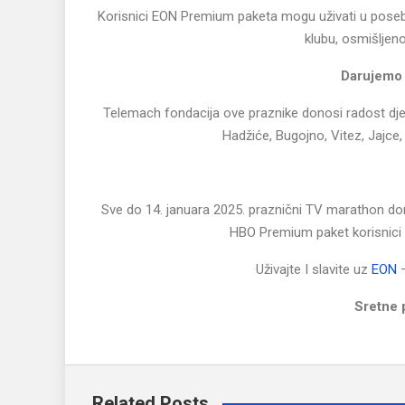
Korisnici EON Premium paketa mogu uživati u pose
klubu, osmišljen
Darujemo 
Telemach fondacija ove praznike donosi radost djeci 
Hadžiće, Bugojno, Vitez, Jajce
Sve do 14. januara 2025. praznični TV marathon don
HBO Premium paket korisnici m
Uživajte I slavite uz
EON
–
Sretne 
Related Posts