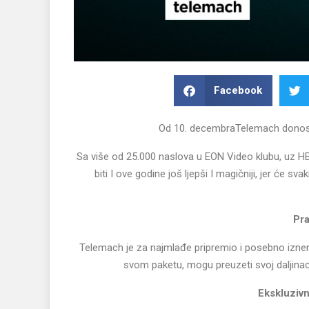
Facebook
Od 10. decembraTelemach donosi
Sa više od 25.000 naslova u EON Video klubu, uz H
biti I ove godine još ljepši I magičniji, jer će 
Pra
Telemach je za najmlađe pripremio i posebno iznen
svom paketu, mogu preuzeti svoj daljinac 
Ekskluziv