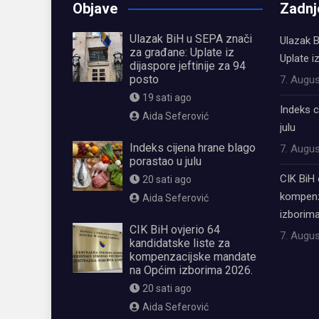
Objave
Zadnj
Ulazak BiH u SEPA znači
Ulazak B
za građane: Uplate iz
Uplate i
dijaspore jeftinije za 94
posto
7. Augus
19 sati ago
Indeks c
Aida Seferović
julu
Indeks cijena hrane blago
7. Augus
porastao u julu
CIK BiH 
20 sati ago
kompenz
Aida Seferović
izborima
CIK BiH ovjerio 64
7. Augus
kandidatske liste za
kompenzacijske mandate
na Općim izborima 2026.
20 sati ago
Aida Seferović