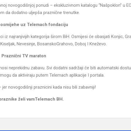
bnoj novogodišnjoj ponudi – ekskluzivnom katalogu “Našpoklon” u E
om da dodatno uljepša praznične trenutke.
osmijehe uz Telemach fondaciju
iz najranjivijih kategorija širom BiH. Osmijesi će obasjati Konjic, Gr
, Kiseljak, Nevesinje, BosanskoGrahovo, Doboj I Kneževo.
Praznični TV maraton
osi neprekidnu zabavu. Svi dodatni sadržaji će biti automatski dostu
ogu da aktiviraju putem Telemach aplikacije I portala.
 jer novogodišnji praznicini kada nisu bili zabavniji!
praznike želi vamTelemach BH.