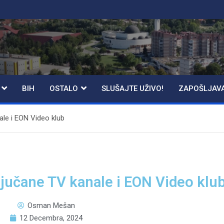
BIH
OSTALO
SLUŠAJTE UŽIVO!
ZAPOŠLJAV
ale i EON Video klub
ljučane TV kanale i EON Video klu
Osman Mešan
12 Decembra, 2024