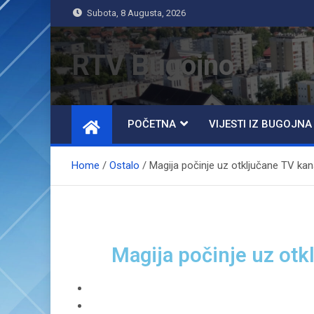
Subota, 8 Augusta, 2026
RTV Bugojno
POČETNA
VIJESTI IZ BUGOJNA
Home
Ostalo
Magija počinje uz otključane TV kan
Magija počinje uz otk