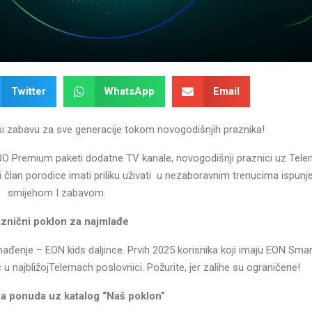
Twitter
WhatsApp
Email
 zabavu za sve generacije tokom novogodišnjih praznika!
BO Premium paketi dodatne TV kanale, novogodišnji praznici uz Tel
svaki član porodice imati priliku uživati u nezaboravnim trenucima ispun
smijehom I zabavom.
znični poklon za najmlađe
ađenje – EON kids daljince. Prvih 2025 korisnika koji imaju EON Sma
u najbližojTelemach poslovnici. Požurite, jer zalihe su ograničene!
na ponuda uz katalog “Naš poklon”