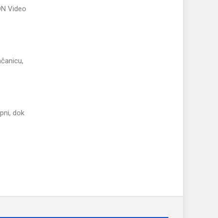
ON Video
ačanicu,
pni, dok