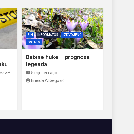
BIH
INFORMATOR
IZDVOJENO
OSTALO
Babine huke – prognoza i
jaku
legenda
5 mjeseci ago
rović
Eneida Alibegović