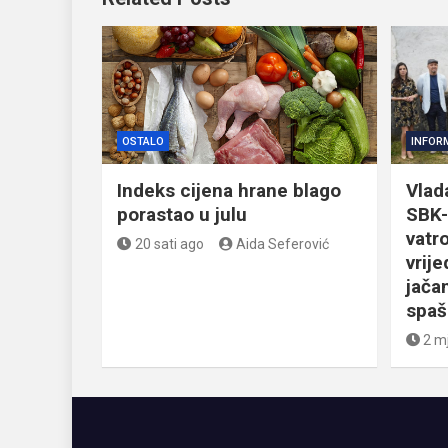
OSTALO
INFOR
Indeks cijena hrane blago
Vlad
porastao u julu
SBK-
vatr
20 sati ago
Aida Seferović
vrij
jačan
spaš
2 m