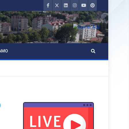
AMO
b