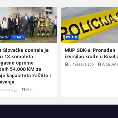
MATOR
OSTALO
OSTALO
a Slovačke donirala je
MUP SBK-a: Pronađen
u 13 kompleta
izvršilac krađe u Kisel
ogasne opreme
3 mjeseca ago
Aida Sefe
ednih 54.000 KM za
je kapaciteta zaštite i
avanja
jeseca ago
M.G.