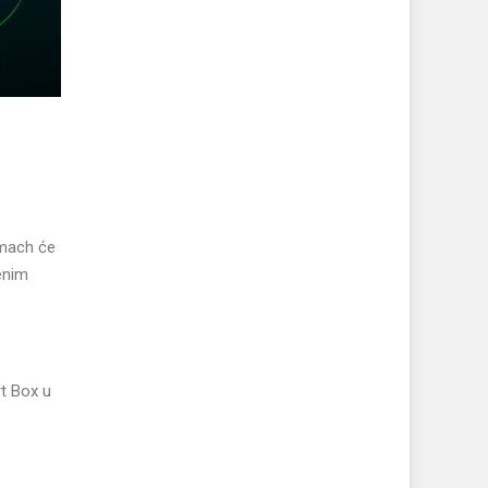
emach će
jenim
rt Box u