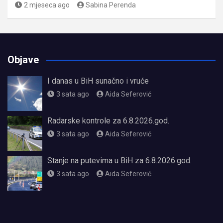
2 mjeseca ago
Sabina Perenda
Objave
I danas u BiH sunačno i vruće
3 sata ago
Aida Seferović
Radarske kontrole za 6.8.2026.god.
3 sata ago
Aida Seferović
Stanje na putevima u BiH za 6.8.2026.god.
3 sata ago
Aida Seferović
олимп казино