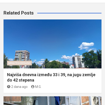
Related Posts
NEKATEGORISANO
Najviša dnevna između 33 i 39, na jugu zemlje
do 42 stepena
2 dana ago
M.G.