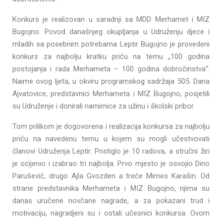
Konkurs je realizovan u saradnji sa MDD Merhamet i MIZ
Bugojno. Povod današnjeg okupljanja u Udruženju djece i
mladih sa posebnim potrebama Leptir Bugojno je provedeni
konkurs za najbolju kratku priču na temu „100 godina
postojanja i rada Merhameta – 100 godina dobročinstva“.
Naime ovog ljeta, u okviru programskog sadržaja 505. Dana
Ajvatovice, predstavnici Merhameta i MIZ Bugojno, posjetili
su Udruženje i donirali namirnice za užinu i školski pribor.
Tom prilikom je dogovorena i realizacija konkursa za najbolju
priču na navedenu temu u kojem su mogli učestvovati
članovi Udruženja Leptir. Pristiglo je 10 radova, a stručni žiri
je ocijenio i izabrao tri najbolja. Prvo mjesto je osvojio Dino
Parušević, drugo Ajla Gvozden a treće Mirnes Karašin. Od
strane predstavnika Merhameta i MIZ Bugojno, njima su
danas uručene novčane nagrade, a za pokazani trud i
motivaciju, nagradjeni su i ostali učesnici konkursa. Ovom