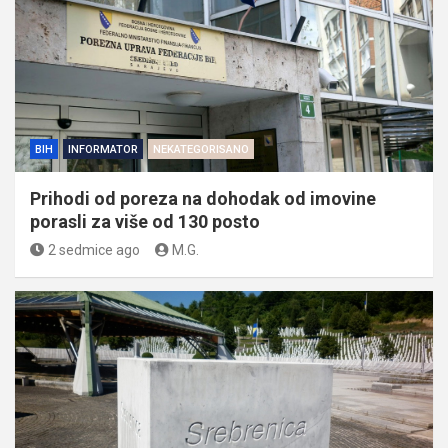
BIH
INFORMATOR
NEKATEGORISANO
Prihodi od poreza na dohodak od imovine
porasli za više od 130 posto
2 sedmice ago
M.G.