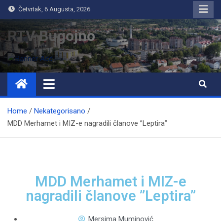
Četvrtak, 6 Augusta, 2026
RTV Bugojno
Home
Nekategorisano
MDD Merhamet i MIZ-e nagradili članove ”Leptira”
MDD Merhamet i MIZ-e
nagradili članove ”Leptira”
Mersima Muminović