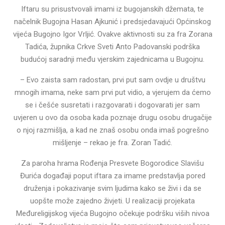
Iftaru su prisustvovali imami iz bugojanskih džemata, te
načelnik Bugojna Hasan Ajkunić i predsjedavajući Općinskog
vijeća Bugojno Igor Vrljić. Ovakve aktivnosti su za fra Zorana
Tadića, župnika Crkve Sveti Anto Padovanski podrška
budućoj saradnji među vjerskim zajednicama u Bugojnu.
– Evo zaista sam radostan, prvi put sam ovdje u društvu
mnogih imama, neke sam prvi put vidio, a vjerujem da ćemo
se i češće susretati i razgovarati i dogovarati jer sam
uvjeren u ovo da osoba kada poznaje drugu osobu drugačije
o njoj razmišlja, a kad ne znaš osobu onda imaš pogrešno
mišljenje – rekao je fra. Zoran Tadić.
Za paroha hrama Rođenja Presvete Bogorodice Slavišu
Đurića događaji poput iftara za imame predstavlja pored
druženja i pokazivanje svim ljudima kako se živi i da se
uopšte može zajedno živjeti. U realizaciji projekata
Međureligijskog vijeća Bugojno očekuje podršku viših nivoa