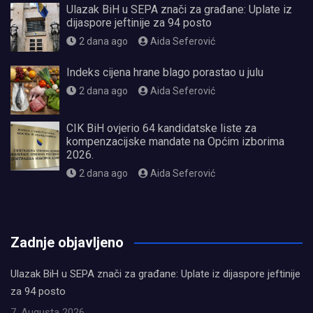
Ulazak BiH u SEPA znači za građane: Uplate iz
dijaspore jeftinije za 94 posto
2 dana ago
Aida Seferović
Indeks cijena hrane blago porastao u julu
2 dana ago
Aida Seferović
CIK BiH ovjerio 64 kandidatske liste za
kompenzacijske mandate na Općim izborima
2026.
2 dana ago
Aida Seferović
олимп казино
Zadnje objavljeno
Ulazak BiH u SEPA znači za građane: Uplate iz dijaspore jeftinije
za 94 posto
7. Augusta 2026.