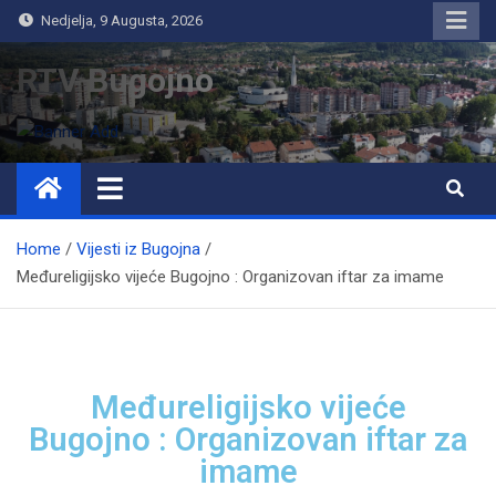
Nedjelja, 9 Augusta, 2026
RTV Bugojno
Home
Vijesti iz Bugojna
Međureligijsko vijeće Bugojno : Organizovan iftar za imame
Međureligijsko vijeće
Bugojno : Organizovan iftar za
imame