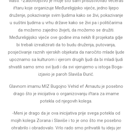
vlasti. -Zadovoljstvo je moje što sam prisustvovao večeras
iftaru koje organizuje Međureligijsko vijeće, jedno lijepo
druženje, pokazivanje svim ljudima kako se živi, pokazivanje
u suštini ljudima u vrhu države kako se živi pa i političarima
da možemo zajedno živjeti, da možemo se družiti.
Međureligijsko vijeće ove godine ima nekih 8 projekata gdje
bi trebali izrealizirati da to budu druženja, putovanja,
posjećivanje raznih vjerskih objekata da naročito mlade ljude
upoznamo sa kulturom i vjerom drugih ljudi da bi mladi ljudi
shvatili samo smo svi ljudi i da svi vjerujemo u istoga Boga-
izjavio je paroh Slaviša Đurić.
Glavnom imamu MIZ Bugojno Vehid ef Arnautu je posebno
drago što je inicijativa o organizovanju iftara za imame
potekla od njegovih kolega.
-Meni je drago da je ova inicijativa prije svega potekla od
mojih kolega Zorana i Slaviše i to je ono što me posebno
ohrabrilo i obradovalo. Vrlo rado smo prihvatili tu ideju jer