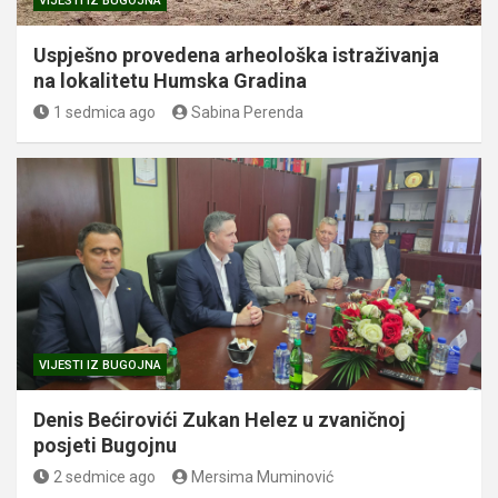
VIJESTI IZ BUGOJNA
Uspješno provedena arheološka istraživanja
na lokalitetu Humska Gradina
1 sedmica ago
Sabina Perenda
VIJESTI IZ BUGOJNA
Denis Bećirovići Zukan Helez u zvaničnoj
posjeti Bugojnu
2 sedmice ago
Mersima Muminović