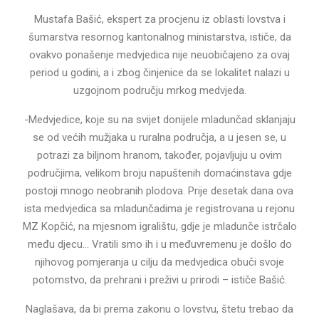
Mustafa Bašić, ekspert za procjenu iz oblasti lovstva i
šumarstva resornog kantonalnog ministarstva, ističe, da
ovakvo ponašenje medvjedica nije neuobičajeno za ovaj
period u godini, a i zbog činjenice da se lokalitet nalazi u
uzgojnom području mrkog medvjeda.
-Medvjedice, koje su na svijet donijele mladunčad sklanjaju
se od većih mužjaka u ruralna područja, a u jesen se, u
potrazi za biljnom hranom, također, pojavljuju u ovim
područjima, velikom broju napuštenih domaćinstava gdje
postoji mnogo neobranih plodova. Prije desetak dana ova
ista medvjedica sa mladunčadima je registrovana u rejonu
MZ Kopčić, na mjesnom igralištu, gdje je mladunče istrčalo
među djecu… Vratili smo ih i u međuvremenu je došlo do
njihovog pomjeranja u cilju da medvjedica obuči svoje
potomstvo, da prehrani i preživi u prirodi – ističe Bašić.
Naglašava, da bi prema zakonu o lovstvu, štetu trebao da