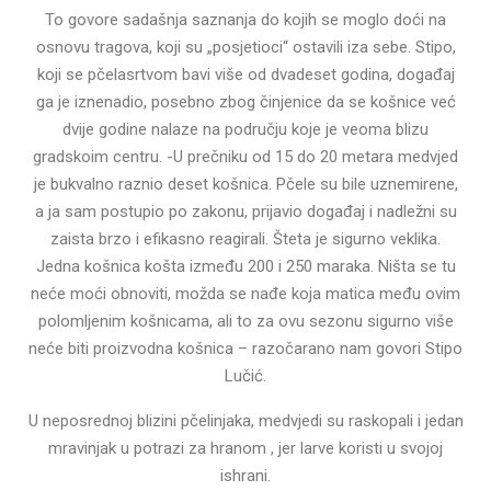
To govore sadašnja saznanja do kojih se moglo doći na
osnovu tragova, koji su „posjetioci“ ostavili iza sebe. Stipo,
koji se pčelasrtvom bavi više od dvadeset godina, događaj
ga je iznenadio, posebno zbog činjenice da se košnice već
dvije godine nalaze na području koje je veoma blizu
gradskoim centru. -U prečniku od 15 do 20 metara medvjed
je bukvalno raznio deset košnica. Pčele su bile uznemirene,
a ja sam postupio po zakonu, prijavio događaj i nadležni su
zaista brzo i efikasno reagirali. Šteta je sigurno veklika.
Jedna košnica košta između 200 i 250 maraka. Ništa se tu
neće moći obnoviti, možda se nađe koja matica među ovim
polomljenim košnicama, ali to za ovu sezonu sigurno više
neće biti proizvodna košnica – razočarano nam govori Stipo
Lučić.
U neposrednoj blizini pčelinjaka, medvjedi su raskopali i jedan
mravinjak u potrazi za hranom , jer larve koristi u svojoj
ishrani.