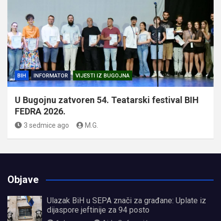
BIH
INFORMATOR
VIJESTI IZ BUGOJNA
U Bugojnu zatvoren 54. Teatarski festival BIH
FEDRA 2026.
3 sedmice ago
M.G.
Objave
Ulazak BiH u SEPA znači za građane: Uplate iz
dijaspore jeftinije za 94 posto