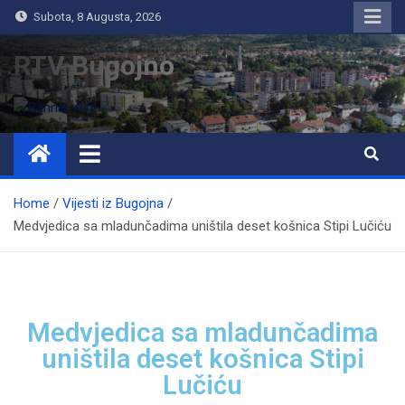
Subota, 8 Augusta, 2026
RTV Bugojno
Home
Vijesti iz Bugojna
Medvjedica sa mladunčadima uništila deset košnica Stipi Lučiću
Medvjedica sa mladunčadima
uništila deset košnica Stipi
Lučiću