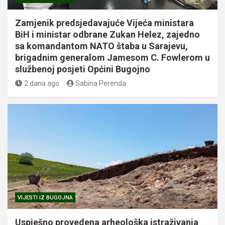
Zamjenik predsjedavajuće Vijeća ministara
BiH i ministar odbrane Zukan Helez, zajedno
sa komandantom NATO štaba u Sarajevu,
brigadnim generalom Jamesom C. Fowlerom u
službenoj posjeti Općini Bugojno
2 dana ago
Sabina Perenda
VIJESTI IZ BUGOJNA
Uspješno provedena arheološka istraživanja