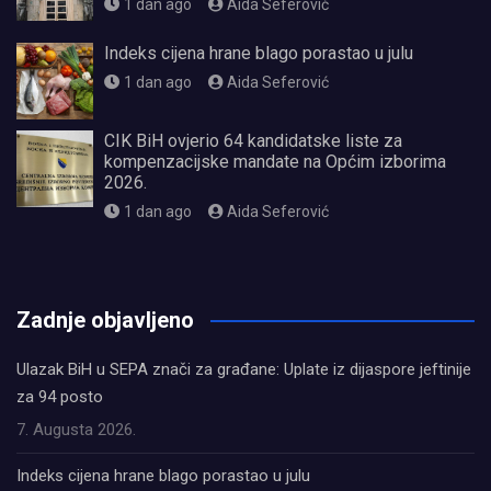
1 dan ago
Aida Seferović
Indeks cijena hrane blago porastao u julu
1 dan ago
Aida Seferović
CIK BiH ovjerio 64 kandidatske liste za
kompenzacijske mandate na Općim izborima
2026.
1 dan ago
Aida Seferović
олимп казино
Zadnje objavljeno
Ulazak BiH u SEPA znači za građane: Uplate iz dijaspore jeftinije
za 94 posto
7. Augusta 2026.
Indeks cijena hrane blago porastao u julu