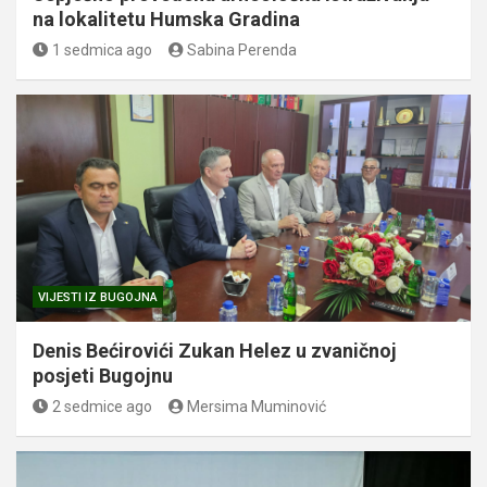
na lokalitetu Humska Gradina
1 sedmica ago
Sabina Perenda
VIJESTI IZ BUGOJNA
Denis Bećirovići Zukan Helez u zvaničnoj
posjeti Bugojnu
2 sedmice ago
Mersima Muminović