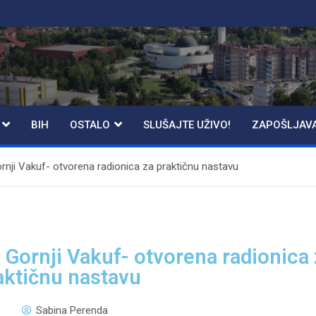
BIH
OSTALO
SLUŠAJTE UŽIVO!
ZAPOŠLJAV
rnji Vakuf- otvorena radionica za praktičnu nastavu
 Gornji Vakuf- otvorena radionica
aktičnu nastavu
Sabina Perenda