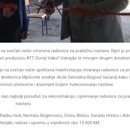
e na svečan način otvorena radionica za praktičnu nastavu. Riječ je pr
jujući preduzeću ATT Gornji Vakuf-Uskoplje te mnogim drugim donator
 na svečan način upriličena manifestacija otvaranja radionice za pr
direktorica Mješovite srednje škole Selvedina Begović kazavši kako 
pomoći učenicima i doprinijeti boljem funkcionisanju nastave.
 kao najbolji ponuđač za rekonstrukciju i opremanje radionice za pra
nastavu.
Rašku Hedi, Nerminu Begleroviću, Elvisu Ališiću, Senadu Hriniću i Ad
aterijale, radove i opremu u vrijednosti oko 15 000 KM.