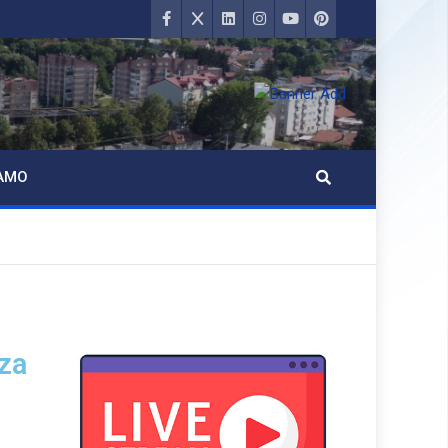
AMO
 za