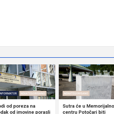
INFORMATOR
NEKATEGORISANO
NEKATEGORISANO
odi od poreza na
Sutra će u Memorijaln
dak od imovine porasli
centru Potočari biti