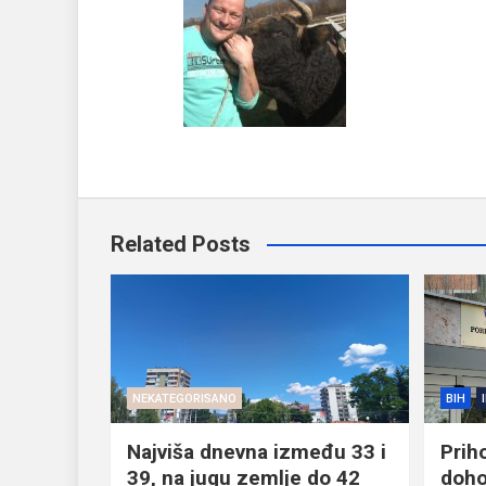
Related Posts
NEKATEGORISANO
BIH
Najviša dnevna između 33 i
Prih
39, na jugu zemlje do 42
doho