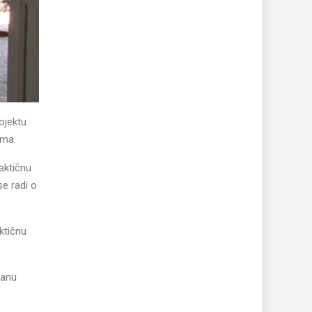
ojektu
ima.
aktičnu
se radi o
ktičnu
nanu