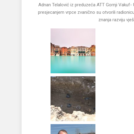
Adnan Telalović iz preduzeća ATT Gornji Vakuf- U
presjecanjem vrpce zvanično su otvorili radioni
znanja razviju vje