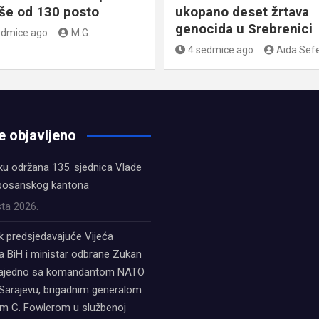
iše od 130 posto
ukopano deset žrtava
genocida u Srebrenici
edmice ago
M.G.
4 sedmice ago
Aida Sefe
e objavljeno
ku održana 135. sjednica Vlade
bosanskog kantona
ta 2026.
k predsjedavajuće Vijeća
a BiH i ministar odbrane Zukan
zajedno sa komandantom NATO
Sarajevu, brigadnim generalom
 C. Fowlerom u službenoj