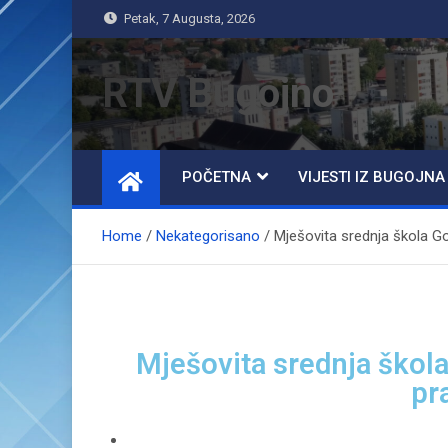
Petak, 7 Augusta, 2026
RTV Bugojno
POČETNA
VIJESTI IZ BUGOJNA
Home
Nekategorisano
Mješovita srednja škola Go
Mješovita srednja škola
pr