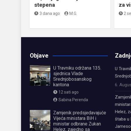
stepena
za v
3 dana ago
M.G.
2 s
Objave
Zadnj
U Travniku održana 135.
U Travni
sjednica Vlade
Srednjo
Srednjobosanskog
kantona
6. Augus
12 sati ago
Zamjeni
Sabina Perenda
ministar
Helez, 
Zamjenik predsjedavajuće
Vijeća ministara BiH i
štaba u 
ministar odbrane Zukan
Jamesom
Helez, zajedno sa