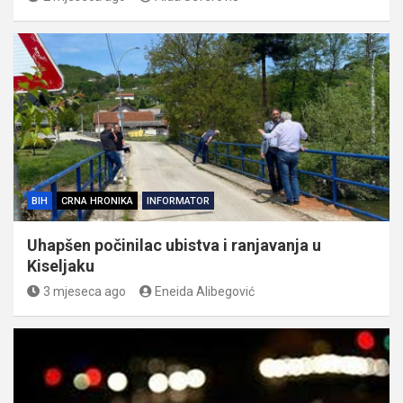
BIH
CRNA HRONIKA
INFORMATOR
Uhapšen počinilac ubistva i ranjavanja u
Kiseljaku
3 mjeseca ago
Eneida Alibegović