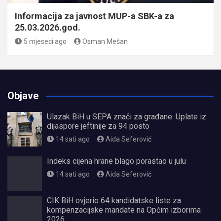
Informacija za javnost MUP-a SBK-a za
25.03.2026.god.
5 mjeseci ago
Osman Mešan
Objave
Ulazak BiH u SEPA znači za građane: Uplate iz
dijaspore jeftinije za 94 posto
14 sati ago
Aida Seferović
Indeks cijena hrane blago porastao u julu
14 sati ago
Aida Seferović
CIK BiH ovjerio 64 kandidatske liste za
kompenzacijske mandate na Općim izborima
2026.