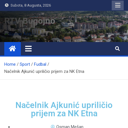
Subota, 8 Augusta, 2026
RTV Bugojno
Home
Sport
Fudbal
Načelnik Ajkunić upriličio prijem za NK Etna
Načelnik Ajkunić upriličio
prijem za NK Etna
Osman Mešan