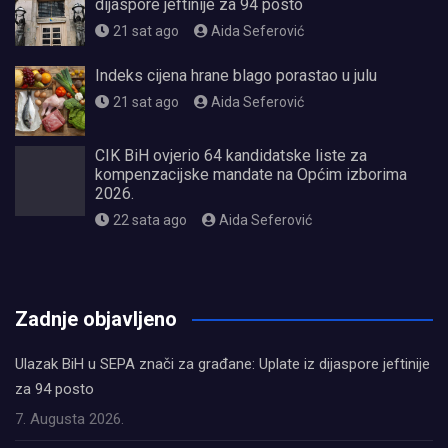
dijaspore jeftinije za 94 posto
21 sat ago
Aida Seferović
Indeks cijena hrane blago porastao u julu
21 sat ago
Aida Seferović
CIK BiH ovjerio 64 kandidatske liste za
kompenzacijske mandate na Općim izborima
2026.
22 sata ago
Aida Seferović
олимп казино
Zadnje objavljeno
Ulazak BiH u SEPA znači za građane: Uplate iz dijaspore jeftinije
za 94 posto
7. Augusta 2026.