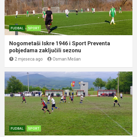
FUDBAL
SPORT
Nogometaši Iskre 1946 i Sport Preventa
pobjedama zaključili sezonu
2 mjeseca ago
Osman Mešan
FUDBAL
SPORT