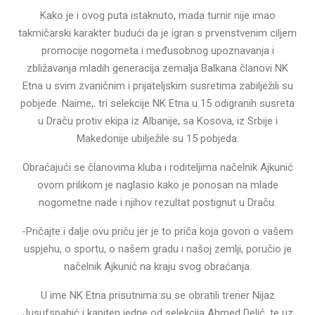
Kako je i ovog puta istaknuto, mada turnir nije imao
takmičarski karakter budući da je igran s prvenstvenim ciljem
promocije nogometa i međusobnog upoznavanja i
zbližavanja mladih generacija zemalja Balkana članovi NK
Etna u svim zvaničnim i prijateljskim susretima zabilježili su
pobjede. Naime,. tri selekcije NK Etna u 15 odigranih susreta
u Draču protiv ekipa iz Albanije, sa Kosova, iz Srbije i
Makedonije ubilježile su 15 pobjeda.
Obraćajući se članovima kluba i roditeljima načelnik Ajkunić
ovom prilikom je naglasio kako je ponosan na mlade
nogometne nade i njihov rezultat postignut u Draču.
-Pričajte i dalje ovu priču jer je to priča koja govori o vašem
uspjehu, o sportu, o našem gradu i našoj zemlji, poručio je
načelnik Ajkunić na kraju svog obraćanja.
U ime NK Etna prisutnima su se obratili trener Nijaz
Jusufspahić i kapiten jedne od selekcija Ahmed Delić, te uz