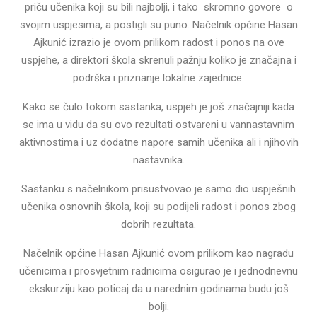
priču učenika koji su bili najbolji, i tako skromno govore o
svojim uspjesima, a postigli su puno. Načelnik općine Hasan
Ajkunić izrazio je ovom prilikom radost i ponos na ove
uspjehe, a direktori škola skrenuli pažnju koliko je značajna i
podrška i priznanje lokalne zajednice.
Kako se čulo tokom sastanka, uspjeh je još značajniji kada
se ima u vidu da su ovo rezultati ostvareni u vannastavnim
aktivnostima i uz dodatne napore samih učenika ali i njihovih
nastavnika.
Sastanku s načelnikom prisustvovao je samo dio uspješnih
učenika osnovnih škola, koji su podijeli radost i ponos zbog
dobrih rezultata.
Načelnik općine Hasan Ajkunić ovom prilikom kao nagradu
učenicima i prosvjetnim radnicima osigurao je i jednodnevnu
ekskurziju kao poticaj da u narednim godinama budu još
bolji.