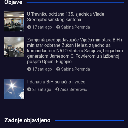
Objave
U Travniku održana 135. sjednica Vlade
Srednjobosanskog kantona
17 sati ago
Sabina Perenda
Zamjenik predsjedavajuće Vijeća ministara BiH i
ministar odbrane Zukan Helez, zajedno sa
komandantom NATO štaba u Sarajevu, brigadnim
generalom Jamesom C. Fowlerom u službenoj
posjeti Općini Bugojno
17 sati ago
Sabina Perenda
I danas u BiH sunačno i vruće
21 sat ago
Aida Seferović
олимп казино
Zadnje objavljeno