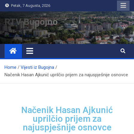
Petak, 7 Augusta, 2026
RTV Bugojno
Home
Vijesti iz Bugojna
Načenik Hasan Ajkunić uprilčio prijem za najuspješnije osnovce
Načenik Hasan Ajkunić
uprilčio prijem za
najuspješnije osnovce