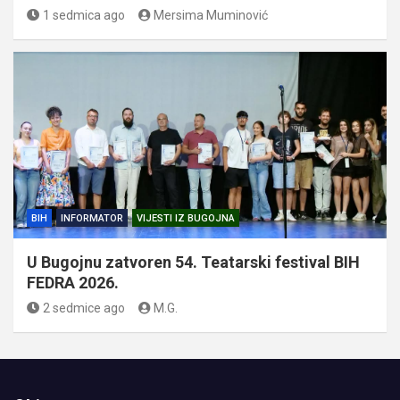
1 sedmica ago
Mersima Muminović
BIH
INFORMATOR
VIJESTI IZ BUGOJNA
U Bugojnu zatvoren 54. Teatarski festival BIH
FEDRA 2026.
2 sedmice ago
M.G.