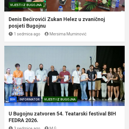
VIJESTI IZ BUGOJNA
Denis Bećirovići Zukan Helez u zvaničnoj
posjeti Bugojnu
1 sedmica ago
Mersima Muminović
BIH
INFORMATOR
VIJESTI IZ BUGOJNA
U Bugojnu zatvoren 54. Teatarski festival BIH
FEDRA 2026.
3 sedmice ago
M.G.