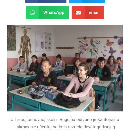
WhatsApp
Email
U Trećoj osnovnoj školi u Bugojnu održano je Kantonalno
takmičenje učenika sedmih razreda devetogodišnjeg