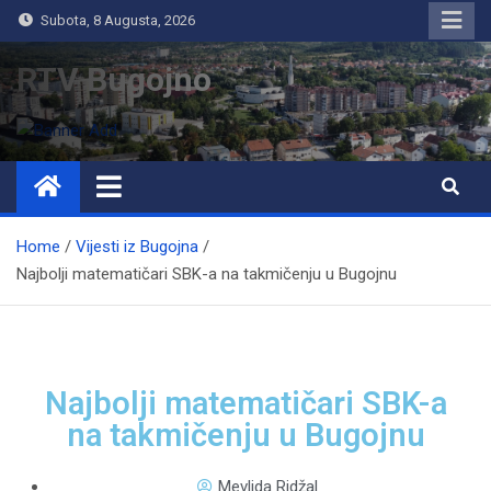
Subota, 8 Augusta, 2026
RTV Bugojno
Home
Vijesti iz Bugojna
Najbolji matematičari SBK-a na takmičenju u Bugojnu
Najbolji matematičari SBK-a
na takmičenju u Bugojnu
Mevlida Ridžal