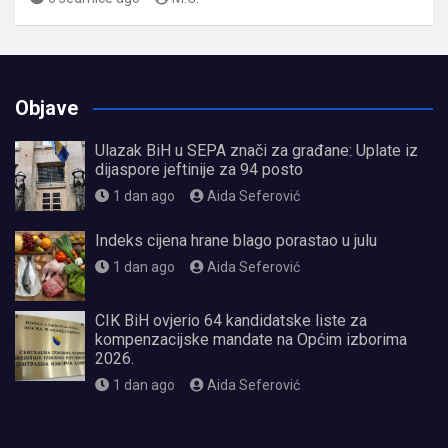
Objave
Ulazak BiH u SEPA znači za građane: Uplate iz
dijaspore jeftinije za 94 posto
1 dan ago
Aida Seferović
Indeks cijena hrane blago porastao u julu
1 dan ago
Aida Seferović
CIK BiH ovjerio 64 kandidatske liste za
kompenzacijske mandate na Općim izborima
2026.
1 dan ago
Aida Seferović