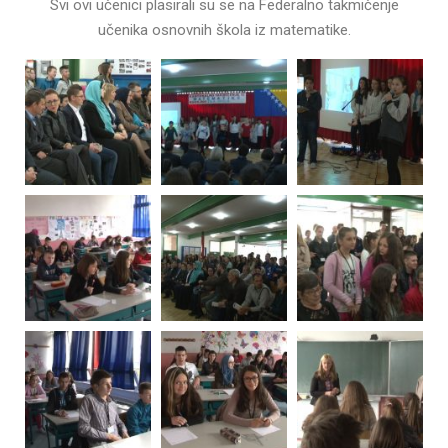
Svi ovi učenici plasirali su se na Federalno takmičenje
učenika osnovnih škola iz matematike.