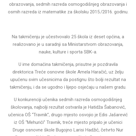
obrazovanja, sedmih razreda osmogodišnjeg obrazovanja i
osmih razreda iz matematike za školsku 2015./2016. godinu.
Na takmičenju je učestvovalo 25 škola iz deset općina, a
realizovano je u saradnji sa Ministarstvom obrazovanja,
nauke, kulture i sporta SBK-a.
U ime domaćina takmičenja, prisutne je pozdravila
direktorica Treće osnovne škole Amela Haračić, uz želju
upućenu svim učesnicima da postignu što bolji rezultat na
takmičenju, i da se ugodno i lijepo osjećaju u našem gradu.
U konkurenciji učenika sedmih razreda osmogodišnjeg
školovanja, najbolji rezultat ostvarila je Hatidža Šabanović,
učenica OŠ “Travnik”, drugo mjesto osvojio je Edis Jašarević
iz OŠ “Mehurići” Travnik, treće mjesto pripalo je učenici
Druge osnovne škole Bugojno Larisi Hadžić, četvrto Nur