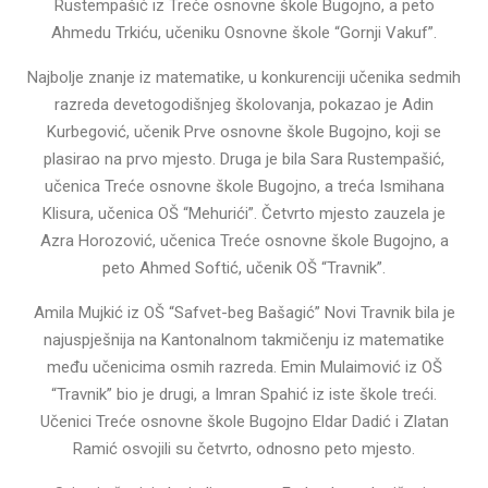
Rustempašić iz Treće osnovne škole Bugojno, a peto
Ahmedu Trkiću, učeniku Osnovne škole “Gornji Vakuf”.
Najbolje znanje iz matematike, u konkurenciji učenika sedmih
razreda devetogodišnjeg školovanja, pokazao je Adin
Kurbegović, učenik Prve osnovne škole Bugojno, koji se
plasirao na prvo mjesto. Druga je bila Sara Rustempašić,
učenica Treće osnovne škole Bugojno, a treća Ismihana
Klisura, učenica OŠ “Mehurići”. Četvrto mjesto zauzela je
Azra Horozović, učenica Treće osnovne škole Bugojno, a
peto Ahmed Softić, učenik OŠ “Travnik”.
Amila Mujkić iz OŠ “Safvet-beg Bašagić” Novi Travnik bila je
najuspješnija na Kantonalnom takmičenju iz matematike
među učenicima osmih razreda. Emin Mulaimović iz OŠ
“Travnik” bio je drugi, a Imran Spahić iz iste škole treći.
Učenici Treće osnovne škole Bugojno Eldar Dadić i Zlatan
Ramić osvojili su četvrto, odnosno peto mjesto.