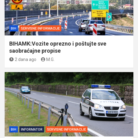
BIH
SERVISNE INFORMACIJE
BIHAMK:Vozite oprezno i poštujte sve
saobraćajne propise
2 dana ago
M.G.
BIH
INFORMATOR
SERVISNE INFORMACIJE