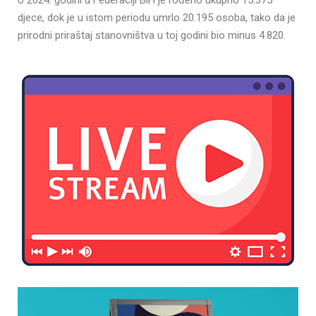
U 2024. godini u Federaciji BiH je rođeno ukupno 15.375
djece, dok je u istom periodu umrlo 20.195 osoba, tako da je
prirodni priraštaj stanovništva u toj godini bio minus 4.820.