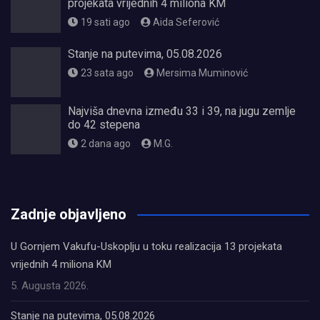
projekata vrijednih 4 miliona KM
19 sati ago
Aida Seferović
Stanje na putevima, 05.08.2026
23 sata ago
Mersima Muminović
Najviša dnevna između 33 i 39, na jugu zemlje
do 42 stepena
2 dana ago
M.G.
олимп казино
Zadnje objavljeno
U Gornjem Vakufu-Uskoplju u toku realizacija 13 projekata
vrijednih 4 miliona KM
5. Augusta 2026.
Stanje na putevima, 05.08.2026