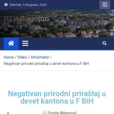
Četvrtak, 6 Augusta, 2026
RTV Bugojno
Home
Video
Informator
Negativan prirodni priraštaj u devet kantona u F BiH
Negativan prirodni priraštaj u
devet kantona u F BiH
Eneida Alibegović