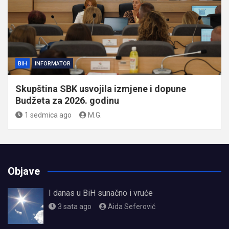
BIH
INFORMATOR
Skupština SBK usvojila izmjene i dopune
Budžeta za 2026. godinu
1 sedmica ago
M.G.
Objave
I danas u BiH sunačno i vruće
3 sata ago
Aida Seferović