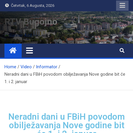
Četvrtak, 6 Augusta, 2026
RTV Bugojno
Home
Video
Informator
Neradni dani u FBiH povodom obilježavanja Nove godine bit će
1. i 2. januar
Neradni dani u FBiH povodom
obilježavanja Nove godine bit