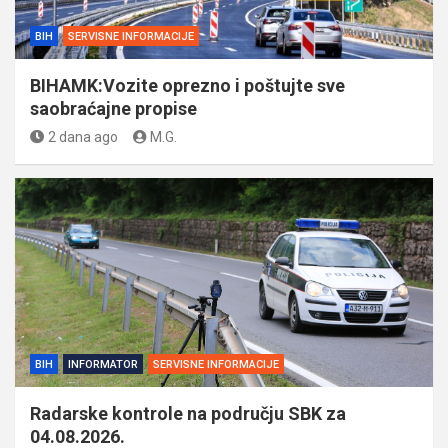
BIH
SERVISNE INFORMACIJE
BIHAMK:Vozite oprezno i poštujte sve
saobraćajne propise
2 dana ago
M.G.
BIH
INFORMATOR
SERVISNE INFORMACIJE
Radarske kontrole na području SBK za
04.08.2026.