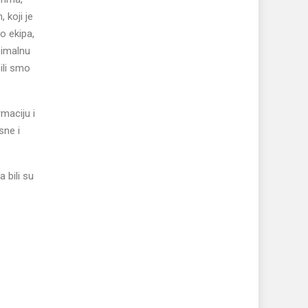
 koji je
o ekipa,
simalnu
ili smo
.
rmaciju i
sne i
 bili su