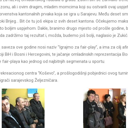
ezonu, ali i ovim dragim, mladim momcima koji su ostvarili ovaj uspjeh,
 prvenstva kantonalnih prvaka koja se igra u Sarajevu. Među deset sm
iroki Brijeg… Bit će tu još ekipa iz svih deset kantona. Očekujemo mak
što boljim uspjehom. Dakle, branimo drugo mjesto od prošle godine, b
da zadržimo taj rezultat i, možda, budemo još bolji, naglasio je Zukić
saveza ove godine nosi naziv “Igrajmo za fair-play”, a ima za cilj afi
 BiH i Bosni i Hercegovini, te jačanje omladinskih reprezentacija Bo
 fair-playa kao jednog od najbitnjih segmenata u sportu.
reacionog centra “Koševo”, a prošlogodišnji pobjednici ovog turnira
igrači sarajevskog Željezničara.