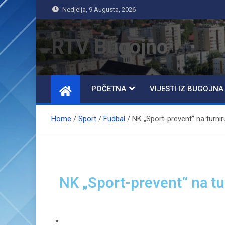
Nedjelja, 9 Augusta, 2026
RTV Bugojno
POČETNA
VIJESTI IZ BUGOJNA
Home
Sport
Fudbal
NK „Sport-prevent“ na turnir
NK „Sport-prevent“ na tu