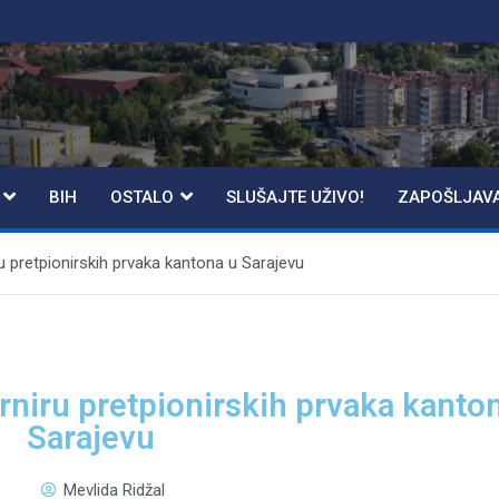
BIH
OSTALO
SLUŠAJTE UŽIVO!
ZAPOŠLJAV
u pretpionirskih prvaka kantona u Sarajevu
rniru pretpionirskih prvaka kanto
Sarajevu
Mevlida Ridžal