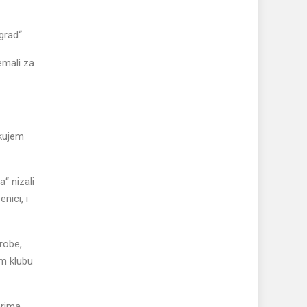
grad“.
emali za
ekujem
“ nizali
nici, i
probe,
 klubu
erima,