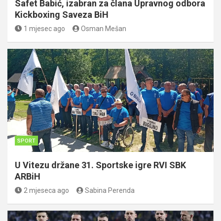
Safet Babić, izabran za člana Upravnog odbora
Kickboxing Saveza BiH
1 mjesec ago
Osman Mešan
SPORT
U Vitezu držane 31. Sportske igre RVI SBK
ARBiH
2 mjeseca ago
Sabina Perenda