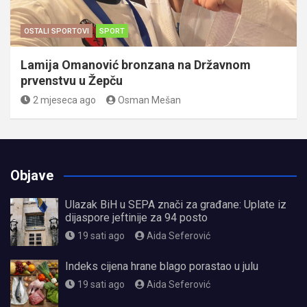
OSTALI SPORTOVI
SPORT
Lamija Omanović bronzana na Državnom
prvenstvu u Žepču
2 mjeseca ago
Osman Mešan
Objave
Ulazak BiH u SEPA znači za građane: Uplate iz
dijaspore jeftinije za 94 posto
19 sati ago
Aida Seferović
Indeks cijena hrane blago porastao u julu
19 sati ago
Aida Seferović