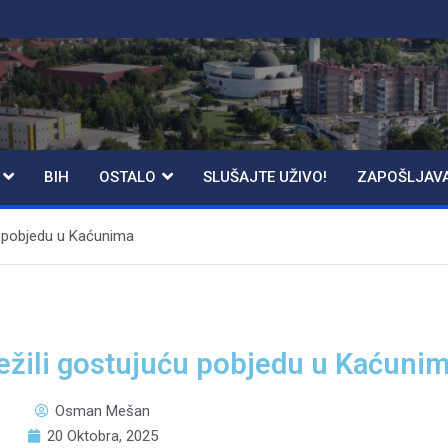
BIH
OSTALO
SLUŠAJTE UŽIVO!
ZAPOŠLJAV
u pobjedu u Kaćunima
ežili gostujuću pobjedu u Kaćuni
Osman Mešan
20 Oktobra, 2025