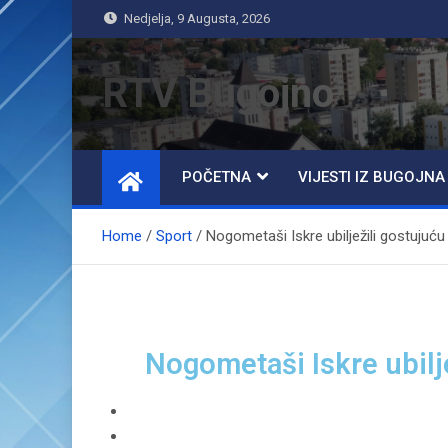
Nedjelja, 9 Augusta, 2026
RTV Bugojno
POČETNA
VIJESTI IZ BUGOJNA
Home
Sport
Nogometaši Iskre ubilježili gostujuć
Nogometaši Iskre ubilj