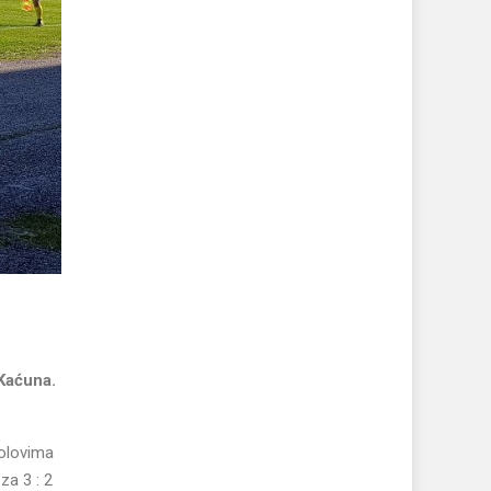
 Kaćuna.
golovima
za 3 : 2