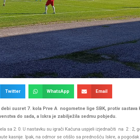
Twitter
WhatsApp
Email
 debi susret 7. kola Prve A nogometne lige SBK, protiv sastava
rvenstva do sada, a Iskra je zabilježila sedmu pobjedu.
la sa 2: 0. U nastavku su igrači Kaćuna uspjeli izjednačiti na 2 : 2, 
nute kasnije. Ipak, na odmor se otišlo sa prednošću Iskre, a pogodak 