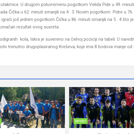
ti utakmice. U drugom poluvremenu pogotkom Velida Pide u 49. minuti 
ada Čička u 62. minuti smanjili na 4 : 3. Novim pogotkom Pidre u 76.
igrači još jednim pogotkom Čička u 86. minuti smanjili na 5 : 4 što je
 konačan rezultat ovog susreta.
granih kola, Iskra je suvereno na čelnoj poziciji na tabeli. U nare
o protiv trenutno drugoplasiranog Kreševa, koje ima 8 bodova manje od 
SPORT