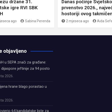
tezu držane 31.
Danas počinje Svjetsko
tske igre RVI SBK
prvenstvo 2026., najve
iH
hostoriji ovog takmičen
jeseca ago
Sabina Perenda
2 mjeseca ago
Aida Sefe
e objavljeno
iH u SEPA znači za građane:
z dijaspore jeftinije za 94 posto
ta 2026.
ijena hrane blago porastao u
ta 2026.
ovjerio 64 kandidatske liste za