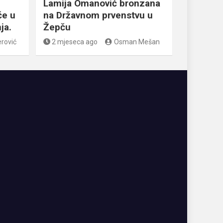
Lamija Omanović bronzana
će u
na Državnom prvenstvu u
ja.
Žepču
rović
2 mjeseca ago
Osman Mešan