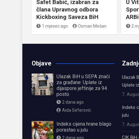
Safet Babić, izabran za
U Vi
člana Upravnog odbora
Spor
Kickboxing Saveza BiH
ARB
1 mjesec ago
Osman Mešan
2 m
Objave
Zadnj
Ulazak BiH u SEPA znači
Ulazak B
za građane: Uplate iz
Uplate i
dijaspore jeftinije za 94
posto
7. Augus
2 dana ago
Indeks c
Aida Seferović
julu
Indeks cijena hrane blago
7. Augus
porastao u julu
CIK BiH 
2 dana ago