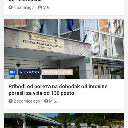
4 dana ago
M.G.
BIH
INFORMATOR
NEKATEGORISANO
Prihodi od poreza na dohodak od imovine
porasli za više od 130 posto
2 sedmice ago
M.G.