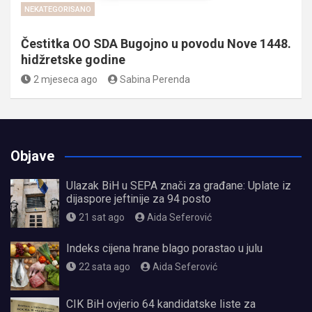
NEKATEGORISANO
Čestitka OO SDA Bugojno u povodu Nove 1448.
hidžretske godine
2 mjeseca ago
Sabina Perenda
Objave
Ulazak BiH u SEPA znači za građane: Uplate iz
dijaspore jeftinije za 94 posto
21 sat ago
Aida Seferović
Indeks cijena hrane blago porastao u julu
22 sata ago
Aida Seferović
CIK BiH ovjerio 64 kandidatske liste za