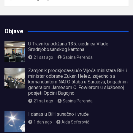
Objave
U Travniku održana 135. sjednica Vlade
Srednjobosanskog kantona
21 sat ago
Sabina Perenda
Zamjenik predsjedavajuće Vijeća ministara BiH i
ministar odbrane Zukan Helez, zajedno sa
komandantom NATO štaba u Sarajevu, brigadnim
generalom Jamesom C. Fowlerom u službenoj
posjeti Općini Bugojno
21 sat ago
Sabina Perenda
I danas u BiH sunačno i vruće
1 dan ago
Aida Seferović