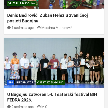
VIJESTI IZ BUGOJNA
Denis Bećirovići Zukan Helez u zvaničnoj
posjeti Bugojnu
1 sedmica ago
Mersima Muminović
BIH
INFORMATOR
VIJESTI IZ BUGOJNA
U Bugojnu zatvoren 54. Teatarski festival BIH
FEDRA 2026.
2 sedmice ago
M.G.