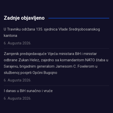
олимп казино
Zadnje objavljeno
U Travniku održana 135. sjednica Vlade Srednjobosanskog
kantona
6. Augusta 2026.
Zamjenik predsjedavajuće Vijeća ministara BiH i ministar
odbrane Zukan Helez, zajedno sa komandantom NATO štaba u
Sarajevu, brigadnim generalom Jamesom C. Fowlerom u
službenoj posjeti Općini Bugojno
6. Augusta 2026.
I danas u BiH sunačno i vruće
6. Augusta 2026.