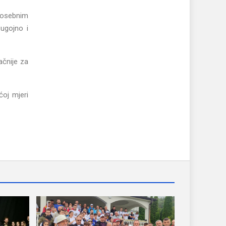
posebnim
Bugojno i
ačnije za
ćoj mjeri