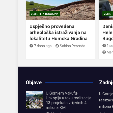
VIJESTI IZ BUGOJNA
VIJEST
Uspješno provedena
Deni
arheološka istraživanja na
Hele
lokalitetu Humska Gradina
Bugo
1 s
7 dana ago
Sabina Perenda
Mer
Objave
Zadnj
U Gornjem Vakufu-
U Gornj
Uskoplju u toku realizacija
realizaci
13 projekata vrijednih 4
miliona
miliona KM