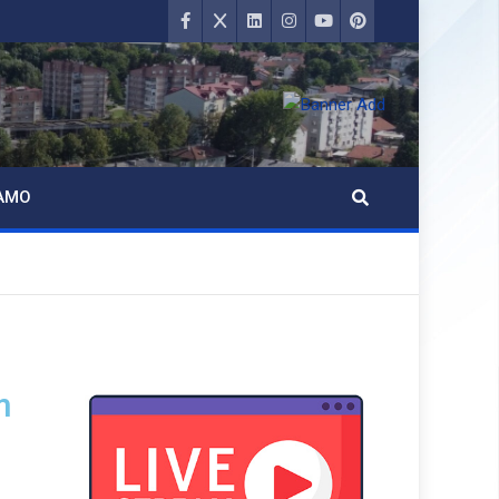
AMO
m