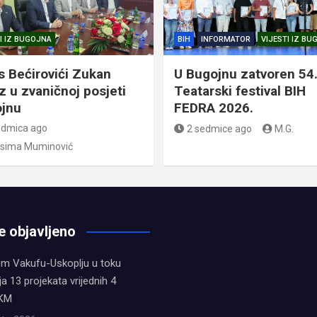
I IZ BUGOJNA
BIH
INFORMATOR
VIJESTI IZ B
s Bećirovići Zukan
U Bugojnu zatvoren 54
z u zvaničnoj posjeti
Teatarski festival BIH
jnu
FEDRA 2026.
edmica ago
2 sedmice ago
M.G.
sima Muminović
e objavljeno
em Vakufu-Uskoplju u toku
ja 13 projekata vrijednih 4
 KM