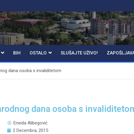
BIH
OSTALO
SLUŠAJTE UŽIVO!
ZAPOŠLJAV
nog dana osoba s invaliditetom
rodnog dana osoba s invaliditeto
Eneida Alibegović
2 Decembra, 2015