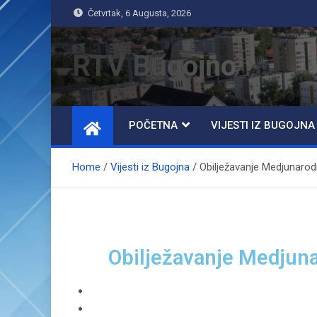
Četvrtak, 6 Augusta, 2026
RTV Bugojno
POČETNA
VIJESTI IZ BUGOJNA
Home
Vijesti iz Bugojna
Obilježavanje Medjunarod
Obilježavanje Medjuna