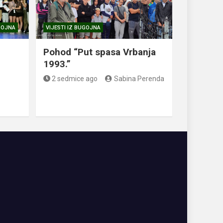
UGOJNA
VIJESTI IZ BUGOJNA
.
Pohod “Put spasa Vrbanja
1993.”
2 sedmice ago
Sabina Perenda