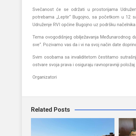
Svečanost će se održati u prostorijama Udruženj
potrebama „Leptir“ Bugojno, sa početkom u 12 sati.
Udruženje RVI općine Bugojno uz podršku načelnika
Tema ovogodišnjeg obilježavanja Međunarodnog dana 
sve“. Pozivamo vas da i vi na svoj način date doprino
Svim osobama sa invaliditetom čestitamo sutrašnji
ostvare svoja prava i osiguraju ravnopravniji položaj
Organizatori
Related Posts