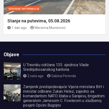
SERVISNE INFORMACIJE
Stanje na putevima, 05.08.2026
1 dan ago
Mersima Muminović
Objave
U Travniku održana 135. sjednica Vlade
Srednjobosanskog kantona
2 sata ago
Sabina Perenda
Zamjenik predsjedavajuće Vijeća ministara BiH i
ministar odbrane Zukan Helez, zajedno sa
komandantom NATO štaba u Sarajevu, brigadnim
generalom Jamesom C. Fowlerom u službenoj
posjeti Općini Bugojno