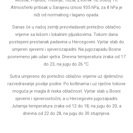
Mostar, Prijedor, Trebinje, Tuzla, Zvornik 18; Doboj 19;
Atmosferki pritisak u Sarajevu iznosi 935 hPa, za 8 hPa je
niži od normalnog i lagano opada.
Danas će u našoj zemlji preovladavati pretežno oblačno
vrijeme sa kišom i lokalnim pljuskovima. Tokom dana
postepeni prestanak padavina u Hercegovini. Vjetar slab do
umjeren sjeverni i sjeverozapadni. Na jugozapadu Bosne
povremeno jaki udari vjetra. Dnevna temperatura zraka od 17
do 23, na jugu do 26 °C.
Sutra umjereno do pretežno oblačno vrijeme uz djelimično
razvedravanje poslije podne. Po kotlinama i uz riječne tokove
moguća je magla ili niska oblačnost. Vjetar slab u Bosni
sjeverni i sjeveroistočni, a u Hercegovini jugozapadni.
Jutarnja temperatura zraka od 12 do 18, na jugu do 20, a
dnevna od 22 do 28, na jugu do 30 stupnjeva.