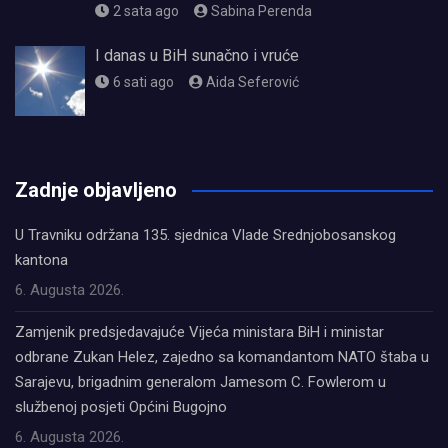
2 sata ago
Sabina Perenda
I danas u BiH sunačno i vruće
6 sati ago
Aida Seferović
олимп казино
Zadnje objavljeno
U Travniku održana 135. sjednica Vlade Srednjobosanskog
kantona
6. Augusta 2026.
Zamjenik predsjedavajuće Vijeća ministara BiH i ministar
odbrane Zukan Helez, zajedno sa komandantom NATO štaba u
Sarajevu, brigadnim generalom Jamesom C. Fowlerom u
službenoj posjeti Općini Bugojno
6. Augusta 2026.