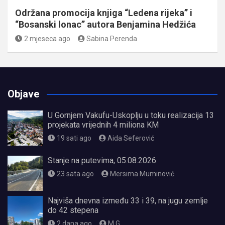
Održana promocija knjiga “Ledena rijeka” i
“Bosanski lonac” autora Benjamina Hedžića
2 mjeseca ago
Sabina Perenda
Objave
U Gornjem Vakufu-Uskoplju u toku realizacija 13
projekata vrijednih 4 miliona KM
19 sati ago
Aida Seferović
Stanje na putevima, 05.08.2026
23 sata ago
Mersima Muminović
Najviša dnevna između 33 i 39, na jugu zemlje
do 42 stepena
2 dana ago
M.G.