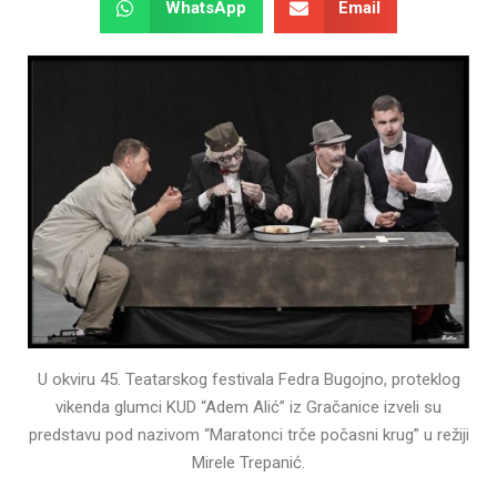
WhatsApp
Email
U okviru 45. Teatarskog festivala Fedra Bugojno, proteklog
vikenda glumci KUD “Adem Alić” iz Gračanice izveli su
predstavu pod nazivom “Maratonci trče počasni krug” u režiji
Mirele Trepanić.