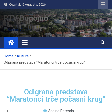
Četvrtak, 6 Augusta, 2026
RTV Bugojno
Home
Kultura
Odigrana predstava “Maratonci trče počasni krug”
Odigrana predstava
“Maratonci trče počasni krug”
Sabina Perenda