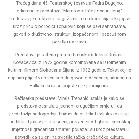
Trećeg dana 45. Teatarskog festivala Fedra Bugojno,
odigrana je predstava “Maratonci trče počasni krug.”
Predstava je društveno angažirana, crna komedija u kojoj se
kroz priču o porodici Topalović koja se bavi sahranama,
govori o društvenoj strukturi, izopačenom i bezdušnom
poretku na vlasti.
Predstava je rađena prema dramskom tekstu Dušana
Kovačevića iz 1972 godine kombinovana sa istoimenim
kultnim filmom Slobodana Šijana iz 1982 godine. Tekst koji je
napisan prije 45 godina kao da govori o današnjoj situaciji na
Balkanu koja se uopšte nije promijenila.
Režiserka predstave, Mirela Trepanić istakla je kako se
predstava otisnula u jednom drugačijem smjeru i da
predstavlja nadogradnju budući da se tekst itekako razlikuje
od filma. Ljubav prema sceni, posvećenost glumi i scenskoj
umjetnosti gračanički amateri pokazali su kroz predstavu i
potvrdili da su oni najsvjetlija tačka gračaničke kulture.