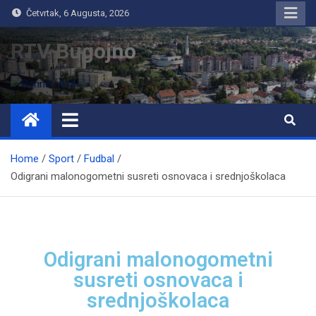
Četvrtak, 6 Augusta, 2026
RTV Bugojno
Home
Sport
Fudbal
Odigrani malonogometni susreti osnovaca i srednjoškolaca
Odigrani malonogometni
susreti osnovaca i
srednjoškolaca