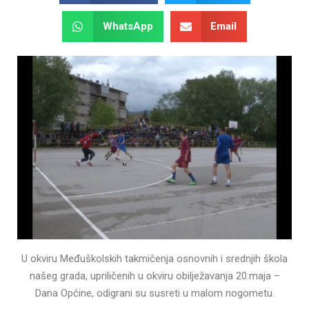
WhatsApp
Email
U okviru Međuškolskih takmičenja osnovnih i srednjih škola
našeg grada, upriličenih u okviru obilježavanja 20.maja –
Dana Općine, odigrani su susreti u malom nogometu.