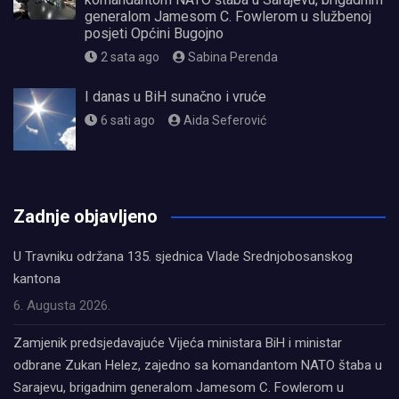
generalom Jamesom C. Fowlerom u službenoj
posjeti Općini Bugojno
2 sata ago
Sabina Perenda
I danas u BiH sunačno i vruće
6 sati ago
Aida Seferović
олимп казино
Zadnje objavljeno
U Travniku održana 135. sjednica Vlade Srednjobosanskog
kantona
6. Augusta 2026.
Zamjenik predsjedavajuće Vijeća ministara BiH i ministar
odbrane Zukan Helez, zajedno sa komandantom NATO štaba u
Sarajevu, brigadnim generalom Jamesom C. Fowlerom u