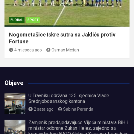
FUDBAL
SPORT
Nogometašice Iskre sutra na Jakliću protiv
Fortune
4 mjeseca ago
Osman Mešan
Objave
U Travniku održana 135. sjednica Vlade
Srednjobosanskog kantona
2 sata ago
Sabina Perenda
Zamjenik predsjedavajuće Vijeća ministara BiH i
ministar odbrane Zukan Helez, zajedno sa
komandantom NATO štaba u Sarajevu, brigadnim