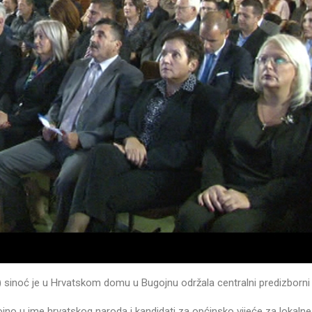
) sinoć je u Hrvatskom domu u Bugojnu održala centralni predizborni
jno u ime hrvatskog naroda i kandidati za općinsko vijeće za lokalne