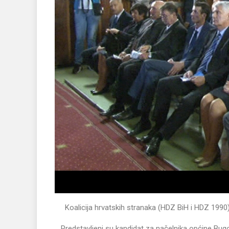
Koalicija hrvatskih stranaka (HDZ BiH i HDZ 1990
Predstavljeni su kandidat za načelnika općine Bugo