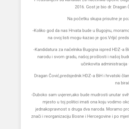
2016. Gost je bio dr. Dragan
Na početku skupa prisutne je pozdr
-Koliko god da nas Hrvata bude u Bugojnu, moramo s
na ovoj listi mogu-kazao je gos.Vrljić pred
-Kandidatura za načelnika Bugojna ispred HDZ-a B
narodu i svom gradu, našoj prošlosti i našoj bud
učinkovita administracija
Dragan Čović,predsjednik HDZ-a BiH i hrvatski čla
na bira
-Duboko sam uvjeren,ako bude mudrosti unutar svih 
mjesto u toj politici imati ona koju vodimo o
jednakopravnost s druga dva naroda. Moramo prov
znači i reorganizaciju Bosne i Hercegovine i po mj