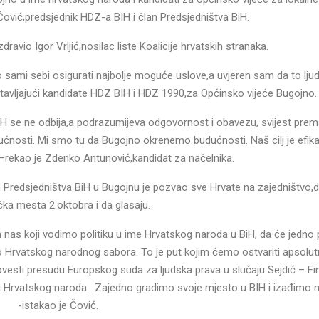
 Čović,predsjednik HDZ-a BIH i član Predsjedništva BiH.
avio Igor Vrljić,nosilac liste Koalicije hrvatskih stranaka.
ami sebi osigurati najbolje moguće uslove,a uvjeren sam da to ljudi
stavljajući kandidate HDZ BIH i HDZ 1990,za Općinsko vijeće Bugojno.
iH se ne odbija,a podrazumijeva odgovornost i obavezu, svijest pr
ućnosti. Mi smo tu da Bugojno okrenemo budućnosti. Naš cilj je efika
 –rekao je Zdenko Antunović,kandidat za načelnika.
n Predsjedništva BiH u Bugojnu je pozvao sve Hrvate na zajedništvo,
čka mesta 2.oktobra i da glasaju.
nas koji vodimo politiku u ime Hrvatskog naroda u BiH, da će jedn
ko Hrvatskog narodnog sabora. To je put kojim ćemo ostvariti apsolu
esti presudu Europskog suda za ljudska prava u slučaju Sejdić – Fin
eri Hrvatskog naroda. Zajedno gradimo svoje mjesto u BIH i izađimo 
-istakao je Čović.