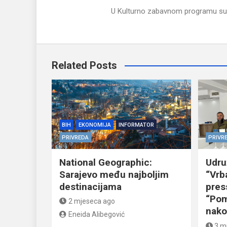
U Kulturno zabavnom programu su na
Related Posts
BIH
EKONOMIJA
INFORMATOR
PRIVREDA
PRIVR
National Geographic:
Udru
Sarajevo među najboljim
“Vrb
destinacijama
pres
“Pom
2 mjeseca ago
nako
Eneida Alibegović
3 m