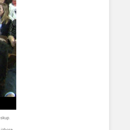
 skup.
 izbore