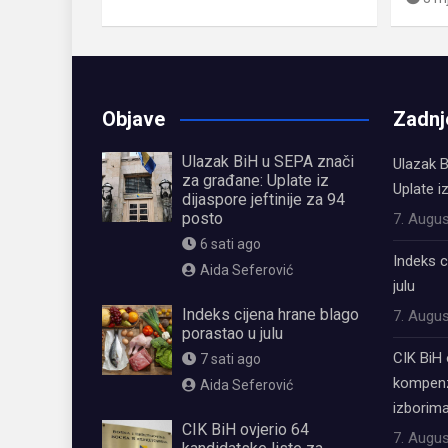
Objave
Zadnj
Ulazak BiH u SEPA znači
Ulazak B
za građane: Uplate iz
Uplate i
dijaspore jeftinije za 94
posto
7. Augus
6 sati ago
Indeks c
Aida Seferović
julu
Indeks cijena hrane blago
7. Augus
porastao u julu
CIK BiH 
7 sati ago
kompenz
Aida Seferović
izborima
CIK BiH ovjerio 64
7. Augus