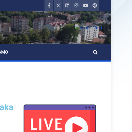
AMO
naka