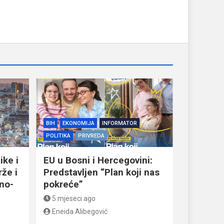
BIH
EKONOMIJA
INFORMATOR
POLITIKA
PRIVREDA
ike i
EU u Bosni i Hercegovini:
že i
Predstavljen “Plan koji nas
dno-
pokreće”
5 mjeseci ago
Eneida Alibegović