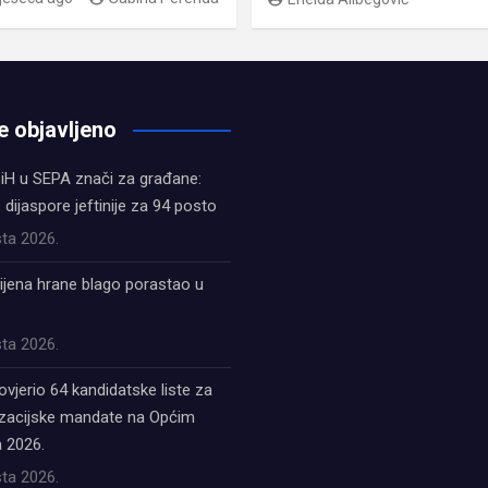
e objavljeno
iH u SEPA znači za građane:
z dijaspore jeftinije za 94 posto
ta 2026.
ijena hrane blago porastao u
ta 2026.
ovjerio 64 kandidatske liste za
acijske mandate na Općim
 2026.
ta 2026.