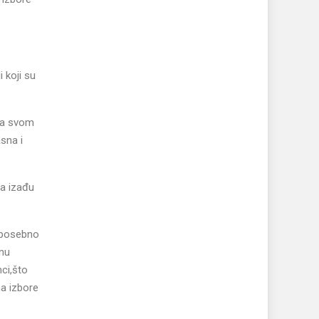
 koji su
ema svom
sna i
da izađu
o posebno
tnu
ci,što
na izbore