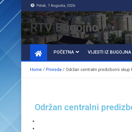
Petak, 7 Augusta, 2026
RTV Bugojno
POČETNA
VIJESTI IZ BUGOJNA
Home
Privreda
Održan centralni predizborni skup 
Održan centralni predizb