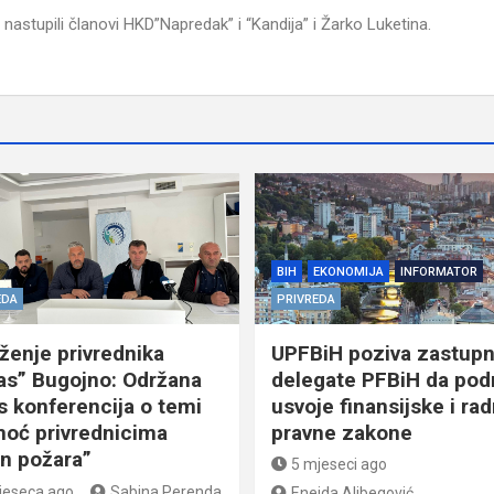
stupili članovi HKD”Napredak” i “Kandija” i Žarko Luketina.
BIH
EKONOMIJA
INFORMATOR
EDA
PRIVREDA
ženje privrednika
UPFBiH poziva zastupn
as” Bugojno: Održana
delegate PFBiH da podr
s konferencija o temi
usvoje finansijske i ra
oć privrednicima
pravne zakone
n požara”
5 mjeseci ago
jeseca ago
Sabina Perenda
Eneida Alibegović