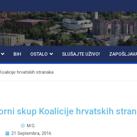
BIH
OSTALO
SLUŠAJTE UŽIVO!
ZAPOŠLJAV
Koalicije hrvatskih stranaka
orni skup Koalicije hrvatskih stra
M.G.
21 Septembra, 2016