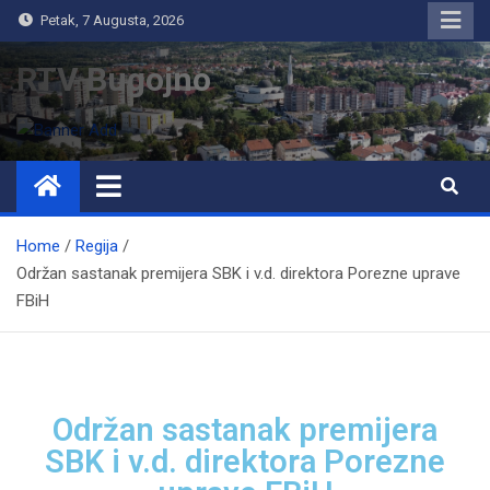
Petak, 7 Augusta, 2026
RTV Bugojno
Home
Regija
Održan sastanak premijera SBK i v.d. direktora Porezne uprave
FBiH
Održan sastanak premijera
SBK i v.d. direktora Porezne