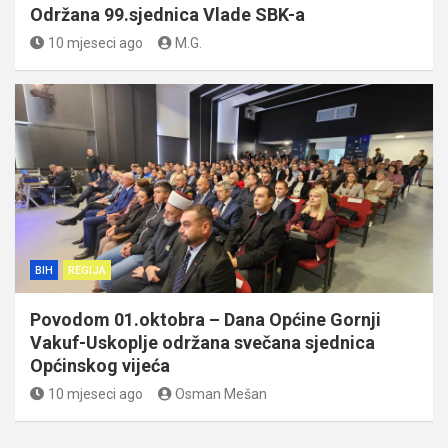
Održana 99.sjednica Vlade SBK-a
10 mjeseci ago
M.G.
BIH
REGIJA
Povodom 01.oktobra – Dana Općine Gornji
Vakuf-Uskoplje održana svečana sjednica
Općinskog vijeća
10 mjeseci ago
Osman Mešan