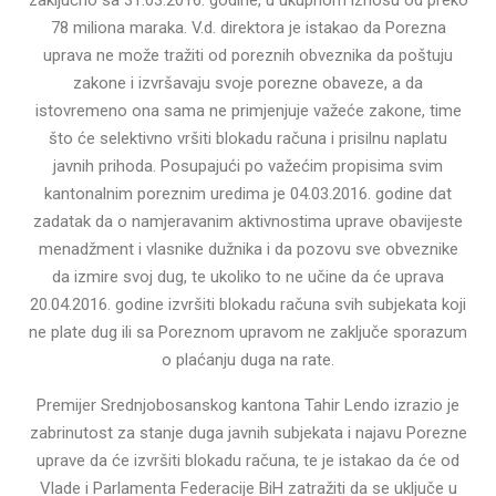
78 miliona maraka. V.d. direktora je istakao da Porezna
uprava ne može tražiti od poreznih obveznika da poštuju
zakone i izvršavaju svoje porezne obaveze, a da
istovremeno ona sama ne primjenjuje važeće zakone, time
što će selektivno vršiti blokadu računa i prisilnu naplatu
javnih prihoda. Posupajući po važećim propisima svim
kantonalnim poreznim uredima je 04.03.2016. godine dat
zadatak da o namjeravanim aktivnostima uprave obavijeste
menadžment i vlasnike dužnika i da pozovu sve obveznike
da izmire svoj dug, te ukoliko to ne učine da će uprava
20.04.2016. godine izvršiti blokadu računa svih subjekata koji
ne plate dug ili sa Poreznom upravom ne zaključe sporazum
o plaćanju duga na rate.
Premijer Srednjobosanskog kantona Tahir Lendo izrazio je
zabrinutost za stanje duga javnih subjekata i najavu Porezne
uprave da će izvršiti blokadu računa, te je istakao da će od
Vlade i Parlamenta Federacije BiH zatražiti da se uključe u