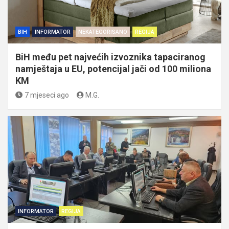
BIH
INFORMATOR
NEKATEGORISANO
REGIJA
BiH među pet najvećih izvoznika tapaciranog
namještaja u EU, potencijal jači od 100 miliona
KM
7 mjeseci ago
M.G.
INFORMATOR
REGIJA