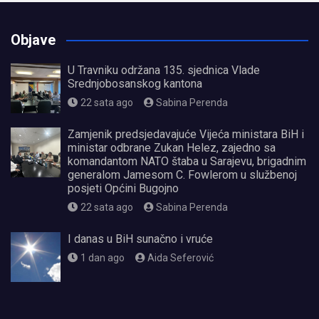
Objave
U Travniku održana 135. sjednica Vlade
Srednjobosanskog kantona
22 sata ago
Sabina Perenda
Zamjenik predsjedavajuće Vijeća ministara BiH i
ministar odbrane Zukan Helez, zajedno sa
komandantom NATO štaba u Sarajevu, brigadnim
generalom Jamesom C. Fowlerom u službenoj
posjeti Općini Bugojno
22 sata ago
Sabina Perenda
I danas u BiH sunačno i vruće
1 dan ago
Aida Seferović
олимп казино