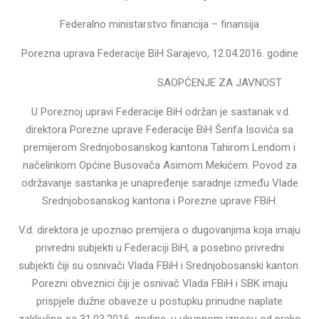
Federalno ministarstvo financija – finansija
Porezna uprava Federacije BiH Sarajevo, 12.04.2016. godine
SAOPĆENJE ZA JAVNOST
U Poreznoj upravi Federacije BiH održan je sastanak v.d.
direktora Porezne uprave Federacije BiH Šerifa Isovića sa
premijerom Srednjobosanskog kantona Tahirom Lendom i
načelinkom Općine Busovača Asimom Mekićem. Povod za
održavanje sastanka je unapređenje saradnje između Vlade
Srednjobosanskog kantona i Porezne uprave FBiH.
V.d. direktora je upoznao premijera o dugovanjima koja imaju
privredni subjekti u Federaciji BiH, a posebno privredni
subjekti čiji su osnivači Vlada FBiH i Srednjobosanski kanton.
Porezni obveznici čiji je osnivač Vlada FBiH i SBK imaju
prispjele dužne obaveze u postupku prinudne naplate
zaključno sa 31.03.2016. godine, u ukupnom iznosu od preko