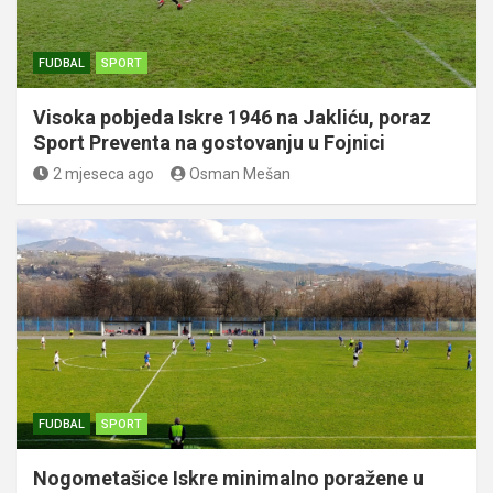
FUDBAL
SPORT
Visoka pobjeda Iskre 1946 na Jakliću, poraz
Sport Preventa na gostovanju u Fojnici
2 mjeseca ago
Osman Mešan
FUDBAL
SPORT
Nogometašice Iskre minimalno poražene u