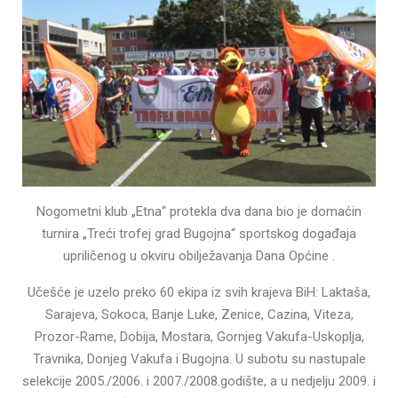
Nogometni klub „Etna“ protekla dva dana bio je domaćin
turnira „Treći trofej grad Bugojna“ sportskog događaja
upriličenog u okviru obilježavanja Dana Općine .
Učešće je uzelo preko 60 ekipa iz svih krajeva BiH: Laktaša,
Sarajeva, Sokoca, Banje Luke, Zenice, Cazina, Viteza,
Prozor-Rame, Dobija, Mostara, Gornjeg Vakufa-Uskoplja,
Travnika, Donjeg Vakufa i Bugojna. U subotu su nastupale
selekcije 2005./2006. i 2007./2008.godište, a u nedjelju 2009. i