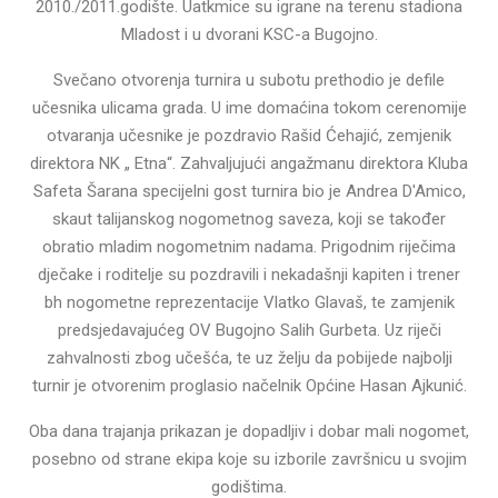
2010./2011.godište. Uatkmice su igrane na terenu stadiona
Mladost i u dvorani KSC-a Bugojno.
Svečano otvorenja turnira u subotu prethodio je defile
učesnika ulicama grada. U ime domaćina tokom cerenomije
otvaranja učesnike je pozdravio Rašid Ćehajić, zemjenik
direktora NK „ Etna“. Zahvaljujući angažmanu direktora Kluba
Safeta Šarana specijelni gost turnira bio je Andrea D'Amico,
skaut talijanskog nogometnog saveza, koji se također
obratio mladim nogometnim nadama. Prigodnim riječima
dječake i roditelje su pozdravili i nekadašnji kapiten i trener
bh nogometne reprezentacije Vlatko Glavaš, te zamjenik
predsjedavajućeg OV Bugojno Salih Gurbeta. Uz riječi
zahvalnosti zbog učešća, te uz želju da pobijede najbolji
turnir je otvorenim proglasio načelnik Općine Hasan Ajkunić.
Oba dana trajanja prikazan je dopadljiv i dobar mali nogomet,
posebno od strane ekipa koje su izborile završnicu u svojim
godištima.