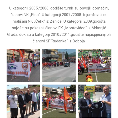
U kategoriji 2005./2006. godište turnir su osvojili domaćini,
članovi NK „Etna“. U kategoriji 2007./2008. trijumfovali su
mališani NK „Čelik“ iz Zenice. U kategoriji 2009.godišta
najviše su pokazali članovi FK „Montevideo“ iz Mrkonjić
Grada, dok su u kategorji 2010./2011.godište najuspješniji bili
članovi ŠF“Rudanka“ iz Doboja.