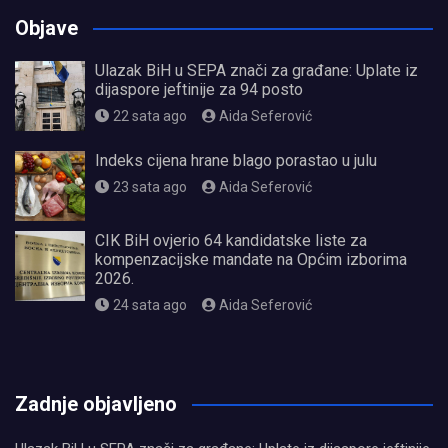
Objave
Ulazak BiH u SEPA znači za građane: Uplate iz
dijaspore jeftinije za 94 posto
22 sata ago
Aida Seferović
Indeks cijena hrane blago porastao u julu
23 sata ago
Aida Seferović
CIK BiH ovjerio 64 kandidatske liste za
kompenzacijske mandate na Općim izborima
2026.
24 sata ago
Aida Seferović
олимп казино
Zadnje objavljeno