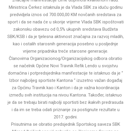
značajne manifestacije čime doprinosi kvalitenom radu.
Ministrica Čerkez istaknula je da Vlada SBK za iduću godinu
predvidjela iznos od 700.000,00 KM novčanih sredstava za
sport i da se nada će u skorije vrijeme Vlada SBK ispoštovati
zakonsku obavezu od 0,5% ukupnih sredstava Budžeta
SBK/KSB i da je tjelesna aktivnost značajna za razvoj mladih,
kao i ostalih starosnih generacija posebno u posljednje
vrijeme pripadnika treće starosne generacije.
Članovima Organizacionog/Organizacijskog odbora obratio
se načelnik Općine Novi Travnik Refik Lendo u svojstvu
domaćina i potpredsjednika manifestacije te istaknuo da je ”
Izbor najboljeg sportiste Kantona ” izuzetno važan događaj
za Općinu Travnik kao i Kanton i da je važna koordinacija
između svih institucija na nivou Kantona. Također, istaknuo
je da se trebaju birati najbolji sportisti bez ikakvih predrasuda
i da im se treba odati priznanje za postignute rezultate u
2017. godini.
Prisutnima se obratio predsjednik Sportskog saveza SBK