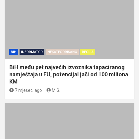
BIH
INFORMATOR
NEKATEGORISANO
REGIJA
BiH među pet najvećih izvoznika tapaciranog
namještaja u EU, potencijal jači od 100 miliona
KM
7 mjeseci ago
M.G.