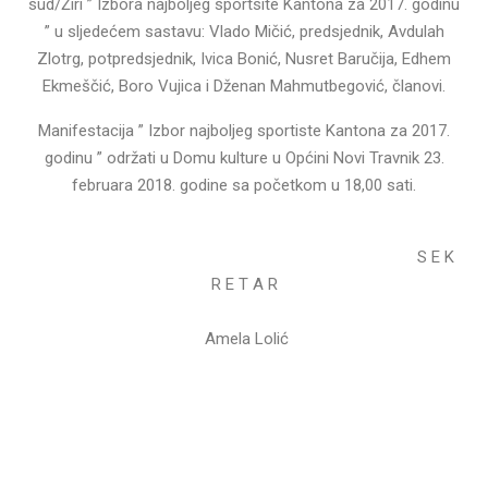
sud/Žiri ” Izbora najboljeg sportsite Kantona za 2017. godinu
” u sljedećem sastavu: Vlado Mičić, predsjednik, Avdulah
Zlotrg, potpredsjednik, Ivica Bonić, Nusret Baručija, Edhem
Ekmeščić, Boro Vujica i Dženan Mahmutbegović, članovi.
Manifestacija ” Izbor najboljeg sportiste Kantona za 2017.
godinu ” održati u Domu kulture u Općini Novi Travnik 23.
februara 2018. godine sa početkom u 18,00 sati.
S E K
R E T A R
Amela Lolić