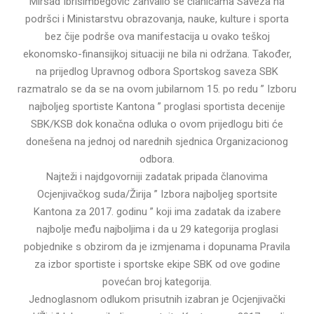
Mirsad Ibrišimbegović zahvalio se članicama Saveza na
podršci i Ministarstvu obrazovanja, nauke, kulture i sporta
bez čije podrše ova manifestacija u ovako teškoj
ekonomsko-finansijkoj situaciji ne bila ni održana. Također,
na prijedlog Upravnog odbora Sportskog saveza SBK
razmatralo se da se na ovom jubilarnom 15. po redu ” Izboru
najboljeg sportiste Kantona ” proglasi sportista decenije
SBK/KSB dok konačna odluka o ovom prijedlogu biti će
donešena na jednoj od narednih sjednica Organizacionog
odbora.
Najteži i najdgovorniji zadatak pripada članovima
Ocjenjivačkog suda/Žirija ” Izbora najboljeg sportsite
Kantona za 2017. godinu ” koji ima zadatak da izabere
najbolje među najboljima i da u 29 kategorija proglasi
pobjednike s obzirom da je izmjenama i dopunama Pravila
za izbor sportiste i sportske ekipe SBK od ove godine
povećan broj kategorija.
Jednoglasnom odlukom prisutnih izabran je Ocjenjivački