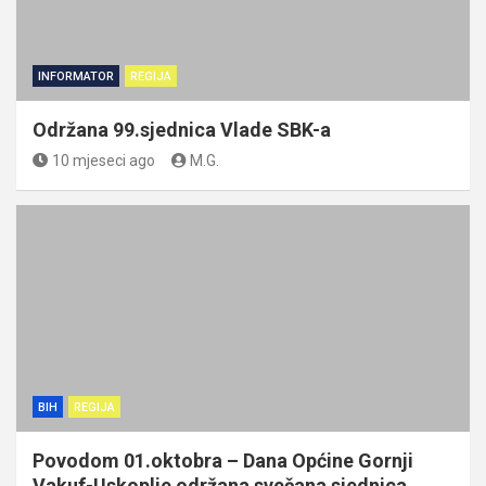
INFORMATOR
REGIJA
Održana 99.sjednica Vlade SBK-a
10 mjeseci ago
M.G.
BIH
REGIJA
Povodom 01.oktobra – Dana Općine Gornji
Vakuf-Uskoplje održana svečana sjednica