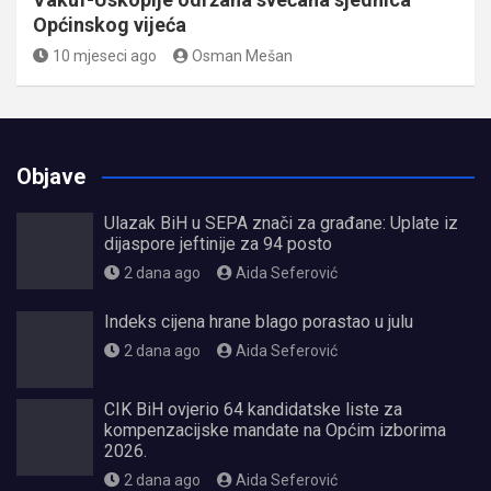
Općinskog vijeća
10 mjeseci ago
Osman Mešan
Objave
Ulazak BiH u SEPA znači za građane: Uplate iz
dijaspore jeftinije za 94 posto
2 dana ago
Aida Seferović
Indeks cijena hrane blago porastao u julu
2 dana ago
Aida Seferović
CIK BiH ovjerio 64 kandidatske liste za
kompenzacijske mandate na Općim izborima
2026.
2 dana ago
Aida Seferović