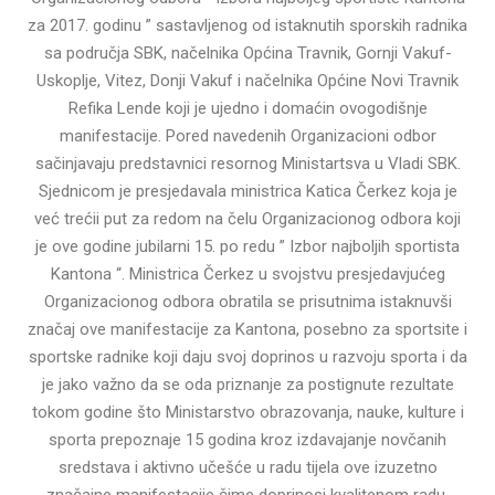
za 2017. godinu ” sastavljenog od istaknutih sporskih radnika
sa područja SBK, načelnika Općina Travnik, Gornji Vakuf-
Uskoplje, Vitez, Donji Vakuf i načelnika Općine Novi Travnik
Refika Lende koji je ujedno i domaćin ovogodišnje
manifestacije. Pored navedenih Organizacioni odbor
sačinjavaju predstavnici resornog Ministartsva u Vladi SBK.
Sjednicom je presjedavala ministrica Katica Čerkez koja je
već trećii put za redom na čelu Organizacionog odbora koji
je ove godine jubilarni 15. po redu ” Izbor najboljih sportista
Kantona “. Ministrica Čerkez u svojstvu presjedavjućeg
Organizacionog odbora obratila se prisutnima istaknuvši
značaj ove manifestacije za Kantona, posebno za sportsite i
sportske radnike koji daju svoj doprinos u razvoju sporta i da
je jako važno da se oda priznanje za postignute rezultate
tokom godine što Ministarstvo obrazovanja, nauke, kulture i
sporta prepoznaje 15 godina kroz izdavajanje novčanih
sredstava i aktivno učešće u radu tijela ove izuzetno