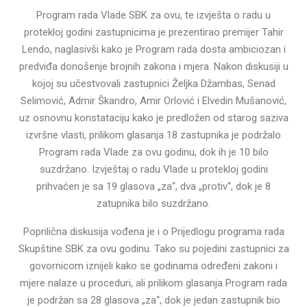
Program rada Vlade SBK za ovu, te izvješta o radu u
protekloj godini zastupnicima je prezentirao premijer Tahir
Lendo, naglasivši kako je Program rada dosta ambiciozan i
predviđa donošenje brojnih zakona i mjera. Nakon diskusiji u
kojoj su učestvovali zastupnici Željka Džambas, Senad
Selimović, Admir Škandro, Amir Orlović i Elvedin Mušanović,
uz osnovnu konstataciju kako je predložen od starog saziva
izvršne vlasti, prilikom glasanja 18 zastupnika je podržalo
Program rada Vlade za ovu godinu, dok ih je 10 bilo
suzdržano. Izvještaj o radu Vlade u protekloj godini
prihvaćen je sa 19 glasova „za“, dva „protiv“, dok je 8
zatupnika bilo suzdržano.
Poprilična diskusija vođena je i o Prijedlogu programa rada
Skupštine SBK za ovu godinu. Tako su pojedini zastupnici za
govornicom iznijeli kako se godinama određeni zakoni i
mjere nalaze u proceduri, ali prilikom glasanja Program rada
je podržan sa 28 glasova „za“, dok je jedan zastupnik bio