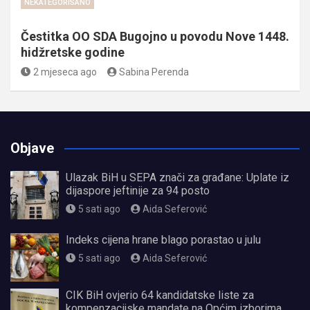
NEKATEGORISANO
Čestitka OO SDA Bugojno u povodu Nove 1448.
hidžretske godine
2 mjeseca ago
Sabina Perenda
Objave
Ulazak BiH u SEPA znači za građane: Uplate iz
dijaspore jeftinije za 94 posto
5 sati ago
Aida Seferović
Indeks cijena hrane blago porastao u julu
5 sati ago
Aida Seferović
CIK BiH ovjerio 64 kandidatske liste za
kompenzacijske mandate na Općim izborima