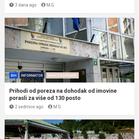
3 dana ago
M.G.
BIH
INFORMATOR
NEKATEGORISANO
Prihodi od poreza na dohodak od imovine
porasli za više od 130 posto
2 sedmice ago
M.G.