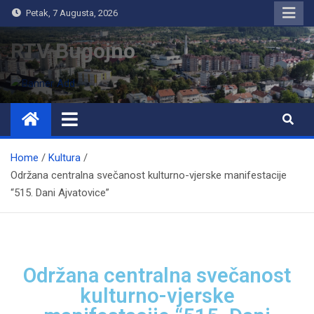
Petak, 7 Augusta, 2026
RTV Bugojno
Home
Kultura
Održana centralna svečanost kulturno-vjerske manifestacije
“515. Dani Ajvatovice”
Održana centralna svečanost
kulturno-vjerske