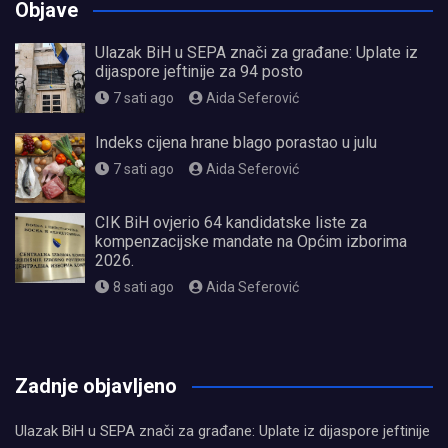
Objave
Ulazak BiH u SEPA znači za građane: Uplate iz
dijaspore jeftinije za 94 posto
7 sati ago
Aida Seferović
Indeks cijena hrane blago porastao u julu
7 sati ago
Aida Seferović
CIK BiH ovjerio 64 kandidatske liste za
kompenzacijske mandate na Općim izborima
2026.
8 sati ago
Aida Seferović
олимп казино
Zadnje objavljeno
Ulazak BiH u SEPA znači za građane: Uplate iz dijaspore jeftinije