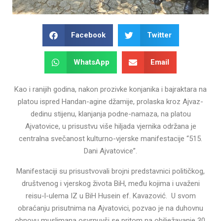
Facebook
Twitter
WhatsApp
Email
Kao i ranijih godina, nakon prozivke konjanika i bajraktara na
platou ispred Handan-agine džamije, prolaska kroz Ajvaz-
dedinu stijenu, klanjanja podne-namaza, na platou
Ajvatovice, u prisustvu više hiljada vjernika održana je
centralna svečanost kulturno-vjerske manifestacije “515.
Dani Ajvatovice”.
Manifestaciji su prisustvovali brojni predstavnici političkog,
društvenog i vjerskog života BiH, među kojima i uvaženi
reisu-l-ulema IZ u BiH Husein ef. Kavazović. U svom
obraćanju prisutnima na Ajvatovici, pozvao je na duhovnu
obnovu muslimana osvrnuvši se pritom na obilježavanje 30.