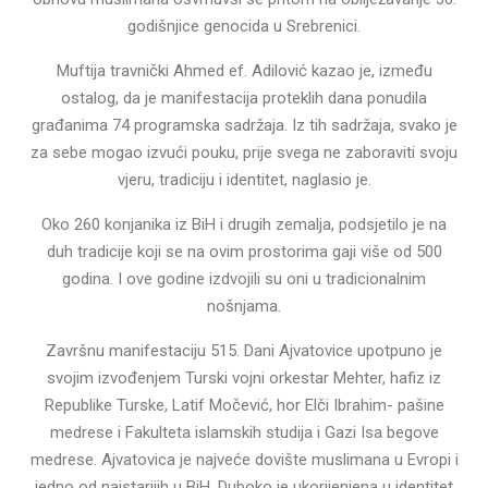
godišnjice genocida u Srebrenici.
Muftija travnički Ahmed ef. Adilović kazao je, između
ostalog, da je manifestacija proteklih dana ponudila
građanima 74 programska sadržaja. Iz tih sadržaja, svako je
za sebe mogao izvući pouku, prije svega ne zaboraviti svoju
vjeru, tradiciju i identitet, naglasio je.
Oko 260 konjanika iz BiH i drugih zemalja, podsjetilo je na
duh tradicije koji se na ovim prostorima gaji više od 500
godina. I ove godine izdvojili su oni u tradicionalnim
nošnjama.
Završnu manifestaciju 515. Dani Ajvatovice upotpuno je
svojim izvođenjem Turski vojni orkestar Mehter, hafiz iz
Republike Turske, Latif Močević, hor Elči Ibrahim- pašine
medrese i Fakulteta islamskih studija i Gazi Isa begove
medrese. Ajvatovica je najveće dovište muslimana u Evropi i
jedno od najstarijih u BiH. Duboko je ukorijenjena u identitet