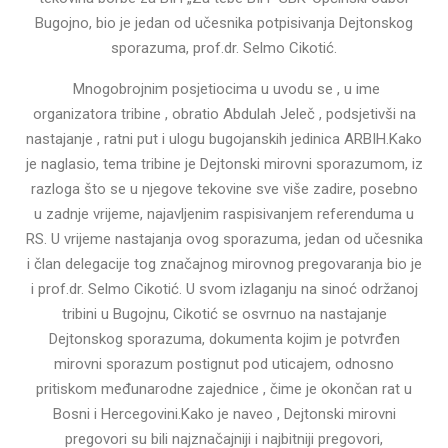
Bugojno, bio je jedan od učesnika potpisivanja Dejtonskog
sporazuma, prof.dr. Selmo Cikotić.
Mnogobrojnim posjetiocima u uvodu se , u ime
organizatora tribine , obratio Abdulah Jeleč , podsjetivši na
nastajanje , ratni put i ulogu bugojanskih jedinica ARBIH.Kako
je naglasio, tema tribine je Dejtonski mirovni sporazumom, iz
razloga što se u njegove tekovine sve više zadire, posebno
u zadnje vrijeme, najavljenim raspisivanjem referenduma u
RS. U vrijeme nastajanja ovog sporazuma, jedan od učesnika
i član delegacije tog značajnog mirovnog pregovaranja bio je
i prof.dr. Selmo Cikotić. U svom izlaganju na sinoć održanoj
tribini u Bugojnu, Cikotić se osvrnuo na nastajanje
Dejtonskog sporazuma, dokumenta kojim je potvrđen
mirovni sporazum postignut pod uticajem, odnosno
pritiskom međunarodne zajednice , čime je okončan rat u
Bosni i Hercegovini.Kako je naveo , Dejtonski mirovni
pregovori su bili najznačajniji i najbitniji pregovori,