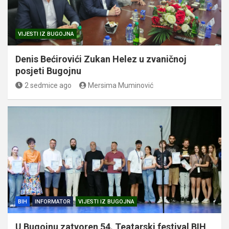
VIJESTI IZ BUGOJNA
Denis Bećirovići Zukan Helez u zvaničnoj
posjeti Bugojnu
2 sedmice ago
Mersima Muminović
BIH
INFORMATOR
VIJESTI IZ BUGOJNA
U Bugojnu zatvoren 54. Teatarski festival BIH