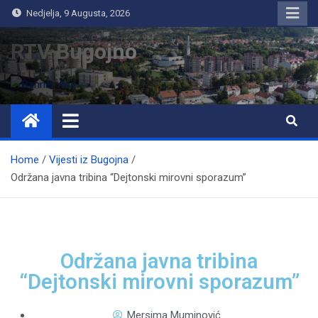
Nedjelja, 9 Augusta, 2026
RTV Bugojno
Home
Vijesti iz Bugojna
Održana javna tribina “Dejtonski mirovni sporazum”
Održana javna tribina
“Dejtonski mirovni sporazum”
Mersima Muminović