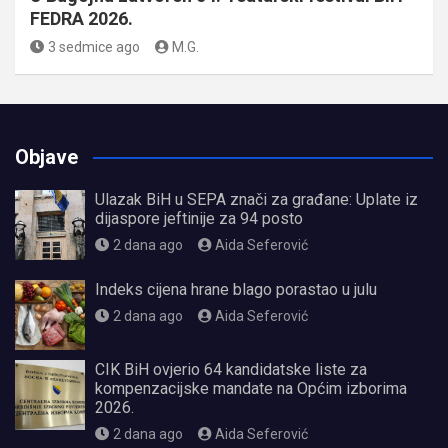
FEDRA 2026.
3 sedmice ago
M.G.
Objave
Ulazak BiH u SEPA znači za građane: Uplate iz
dijaspore jeftinije za 94 posto
2 dana ago
Aida Seferović
Indeks cijena hrane blago porastao u julu
2 dana ago
Aida Seferović
CIK BiH ovjerio 64 kandidatske liste za
kompenzacijske mandate na Općim izborima
2026.
2 dana ago
Aida Seferović