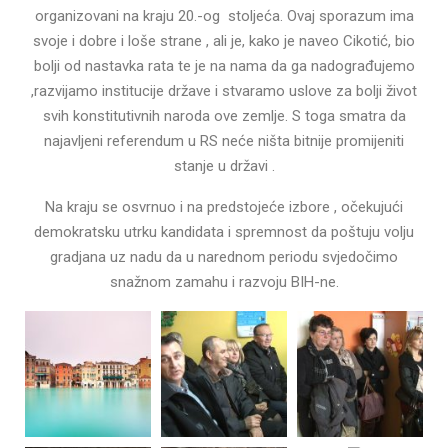
organizovani na kraju 20.-og stoljeća. Ovaj sporazum ima
svoje i dobre i loše strane , ali je, kako je naveo Cikotić, bio
bolji od nastavka rata te je na nama da ga nadograđujemo
,razvijamo institucije države i stvaramo uslove za bolji život
svih konstitutivnih naroda ove zemlje. S toga smatra da
najavljeni referendum u RS neće ništa bitnije promijeniti
stanje u državi .
Na kraju se osvrnuo i na predstojeće izbore , očekujući
demokratsku utrku kandidata i spremnost da poštuju volju
gradjana uz nadu da u narednom periodu svjedočimo
snažnom zamahu i razvoju BIH-ne.