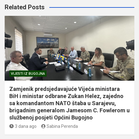
Related Posts
VIJESTI IZ BUGOJNA
Zamjenik predsjedavajuće Vijeća ministara
BiH i ministar odbrane Zukan Helez, zajedno
sa komandantom NATO štaba u Sarajevu,
brigadnim generalom Jamesom C. Fowlerom u
službenoj posjeti Općini Bugojno
3 dana ago
Sabina Perenda