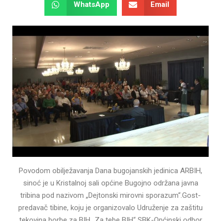
WhatsApp
Email
Povodom obilježavanja Dana bugojanskih jedinica ARBIH,
sinoć je u Kristalnoj sali općine Bugojno održana javna
tribina pod nazivom „Dejtonski mirovni sporazum“.Gost-
predavač tibine, koju je organizovalo Udruženje za zaštitu
tekovina borbe za BIH „Za tebe BIH“ SBK-Općinski odbor