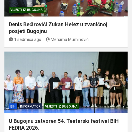
VIJESTI IZ BUGOJNA
Denis Bećirovići Zukan Helez u zvaničnoj
posjeti Bugojnu
1 sedmica ago
Mersima Muminović
BIH
INFORMATOR
VIJESTI IZ BUGOJNA
U Bugojnu zatvoren 54. Teatarski festival BIH
FEDRA 2026.