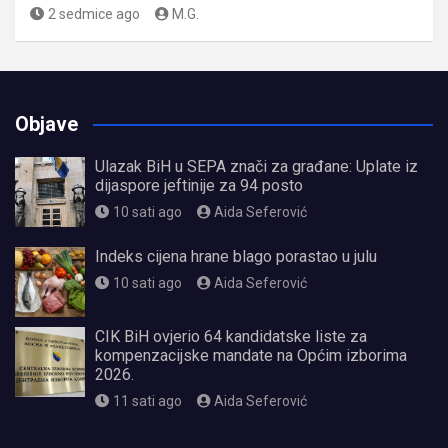
2 sedmice ago
M.G.
Objave
Ulazak BiH u SEPA znači za građane: Uplate iz
dijaspore jeftinije za 94 posto
10 sati ago
Aida Seferović
Indeks cijena hrane blago porastao u julu
10 sati ago
Aida Seferović
CIK BiH ovjerio 64 kandidatske liste za
kompenzacijske mandate na Općim izborima
2026.
11 sati ago
Aida Seferović