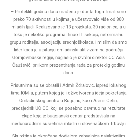
– Proteklih godinu dana urađeno je dosta toga. Imali smo
preko 70 aktivnosti u kojima je učestvovalo više od 800
mladih ljudi. Realizovano je 13 projekata, 30 radionica, a u
toku je nekoliko programa. Imao IT sekciju, neformalnu
grupu roditelja, asocijaciju srednjoškolaca, i mislim da smo
lider kada je u pitanju omladinski aktivizam na području
Gornjovrbaske regije, naglasio je izvršni direktor OC Adis
Čaušević, prilikom prezentiranja rada za proteklig godinu
dana.
Prisutnima su se obratili i Admir Ždralović, ispred lokalnog
tima IOM-a, putem kojeg je i oživotvorena ideja pokretanja
Omladinskog centra u Bugojnu, kao i Asmir Cetin,
predsjednik UO OC, koji se posebno osvrnuo na rezultate
ekipe koja je bugojanski centar predstavljala na
međunarodnim susretima mladih u slovenačkom Trbovlju.
Skupština je okončana dodjelom zahvalnica najaktivnijim