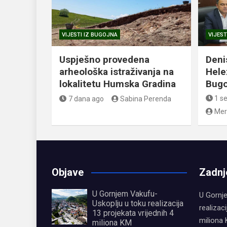
VIJESTI IZ BUGOJNA
VIJEST
Uspješno provedena
Deni
arheološka istraživanja na
Hele
lokalitetu Humska Gradina
Bugo
1 s
7 dana ago
Sabina Perenda
Mer
Objave
Zadnj
U Gornjem Vakufu-
U Gornj
Uskoplju u toku realizacija
realizaci
13 projekata vrijednih 4
miliona
miliona KM