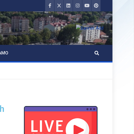
AMO
ih