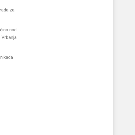
 rada za
očina nad
h Vrbanja
 nikada