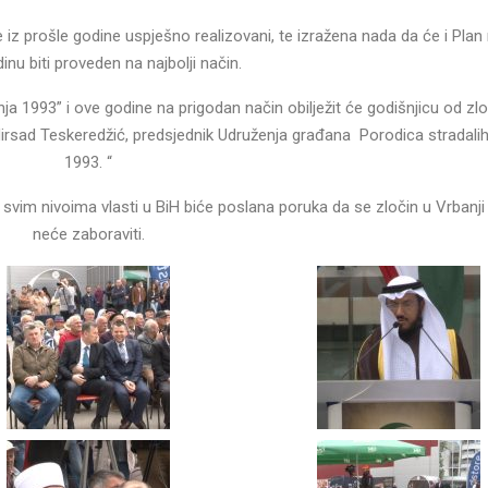
e iz prošle godine uspješno realizovani, te izražena nada da će i Plan
inu biti proveden na najbolji način.
a 1993” i ove godine na prigodan način obilježit će godišnjicu od zl
Mirsad Teskeredžić, predsjednik Udruženja građana Porodica stradali
1993. “
a svim nivoima vlasti u BiH biće poslana poruka da se zločin u Vrbanji
neće zaboraviti.