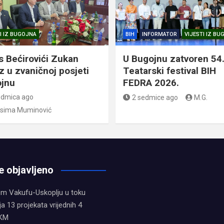
I IZ BUGOJNA
BIH
INFORMATOR
VIJESTI IZ B
s Bećirovići Zukan
U Bugojnu zatvoren 54
z u zvaničnoj posjeti
Teatarski festival BIH
jnu
FEDRA 2026.
edmica ago
2 sedmice ago
M.G.
sima Muminović
e objavljeno
em Vakufu-Uskoplju u toku
ja 13 projekata vrijednih 4
 KM