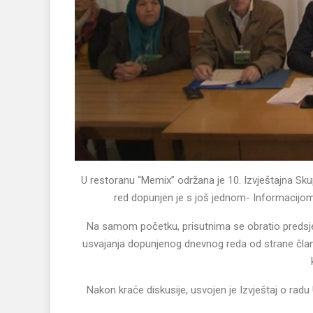
U restoranu “Memix” održana je 10. Izvještajna Sku
red dopunjen je s još jednom- Informacijom 
Na samom početku, prisutnima se obratio predsje
usvajanja dopunjenog dnevnog reda od strane član
Nakon kraće diskusije, usvojen je Izvještaj o radu