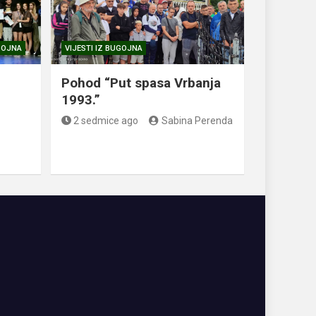
UGOJNA
VIJESTI IZ BUGOJNA
.
Pohod “Put spasa Vrbanja
1993.”
2 sedmice ago
Sabina Perenda