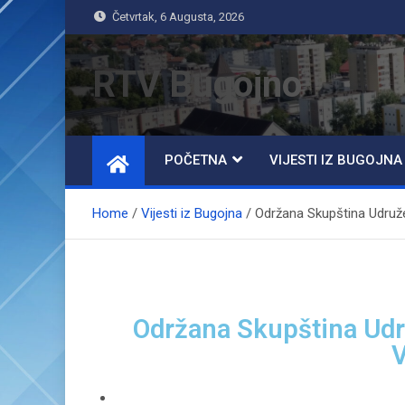
Četvrtak, 6 Augusta, 2026
RTV Bugojno
POČETNA
VIJESTI IZ BUGOJNA
Home
Vijesti iz Bugojna
Održana Skupština Udruže
Održana Skupština Udr
V