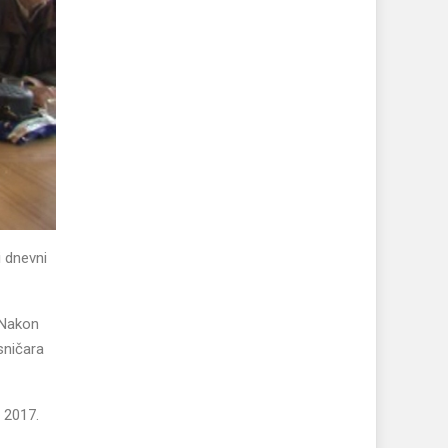
i dnevni
 Nakon
sničara
a 2017.