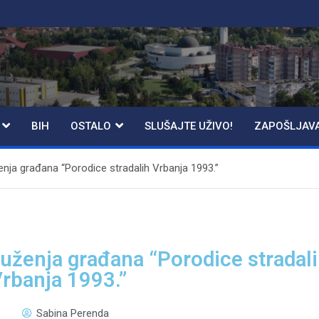
BIH
OSTALO
SLUŠAJTE UŽIVO!
ZAPOŠLJAV
nja građana “Porodice stradalih Vrbanja 1993.”
uženja građana “Porodice stradal
rbanja 1993.”
Sabina Perenda