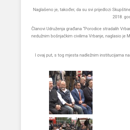
Naglašeno je, također, da su svi prijedlozi Skupštin
2018. god
Članovi Udruženja građana “Porodice stradalih Vrbanj
nedužnim bošnjačkim civilima Vrbanje, naglasio je 
I ovaj put, s tog mjesta nadležnim institucijama n