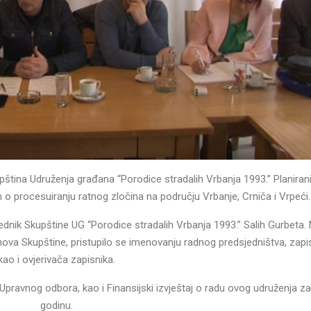
pština Udruženja građana “Porodice stradalih Vrbanja 1993.” Planiran
o procesuiranju ratnog zločina na području Vrbanje, Crniča i Vrpeći.
dnik Skupštine UG “Porodice stradalih Vrbanja 1993.” Salih Gurbeta.
ova Skupštine, pristupilo se imenovanju radnog predsjedništva, zapi
kao i ovjerivača zapisnika.
 Upravnog odbora, kao i Finansijski izvještaj o radu ovog udruženja z
godinu.