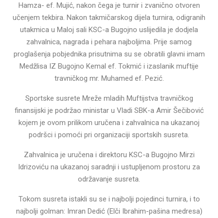
Hamza- ef. Mujić, nakon čega je turnir i zvanično otvoren
učenjem tekbira. Nakon takmičarskog dijela turnira, odigranih
utakmica u Maloj sali KSC-a Bugojno uslijedila je dodjela
zahvalnica, nagrada i pehara najboljima. Prije samog
proglašenja pobjednika prisutnima su se obratili glavni imam
Medžlisa IZ Bugojno Kemal ef. Tokmić i izaslanik muftije
travničkog mr. Muhamed ef. Pezić.
Sportske susrete Mreže mladih Muftijstva travničkog
finansijski je podržao ministar u Vladi SBK-a Amir Šečibović
kojem je ovom prilikom uručena i zahvalnica na ukazanoj
podršci i pomoći pri organizaciji sportskih susreta.
Zahvalnica je uručena i direktoru KSC-a Bugojno Mirzi
Idrizoviću na ukazanoj saradnji i ustupljenom prostoru za
održavanje susreta.
Tokom susreta istakli su se i najbolji pojedinci turnira, i to
najbolji golman: Imran Dedić (Elči Ibrahim-pašina medresa)