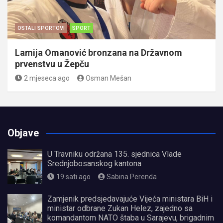
OSTALI SPORTOVI
SPORT
Lamija Omanović bronzana na Državnom
prvenstvu u Žepču
2 mjeseca ago
Osman Mešan
Objave
U Travniku održana 135. sjednica Vlade
Srednjobosanskog kantona
19 sati ago
Sabina Perenda
Zamjenik predsjedavajuće Vijeća ministara BiH i
ministar odbrane Zukan Helez, zajedno sa
komandantom NATO štaba u Sarajevu, brigadnim