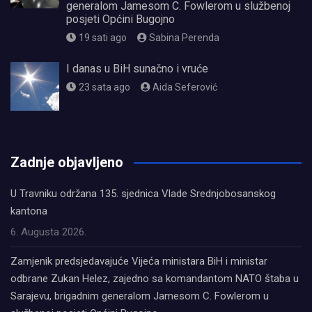
generalom Jamesom C. Fowlerom u službenoj
posjeti Općini Bugojno
19 sati ago
Sabina Perenda
I danas u BiH sunačno i vruće
23 sata ago
Aida Seferović
олимп казино
Zadnje objavljeno
U Travniku održana 135. sjednica Vlade Srednjobosanskog
kantona
6. Augusta 2026.
Zamjenik predsjedavajuće Vijeća ministara BiH i ministar
odbrane Zukan Helez, zajedno sa komandantom NATO štaba u
Sarajevu, brigadnim generalom Jamesom C. Fowlerom u