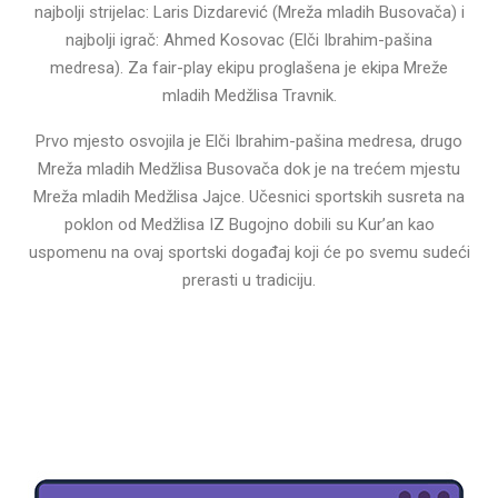
najbolji strijelac: Laris Dizdarević (Mreža mladih Busovača) i
najbolji igrač: Ahmed Kosovac (Elči Ibrahim-pašina
medresa). Za fair-play ekipu proglašena je ekipa Mreže
mladih Medžlisa Travnik.
Prvo mjesto osvojila je Elči Ibrahim-pašina medresa, drugo
Mreža mladih Medžlisa Busovača dok je na trećem mjestu
Mreža mladih Medžlisa Jajce. Učesnici sportskih susreta na
poklon od Medžlisa IZ Bugojno dobili su Kur’an kao
uspomenu na ovaj sportski događaj koji će po svemu sudeći
prerasti u tradiciju.