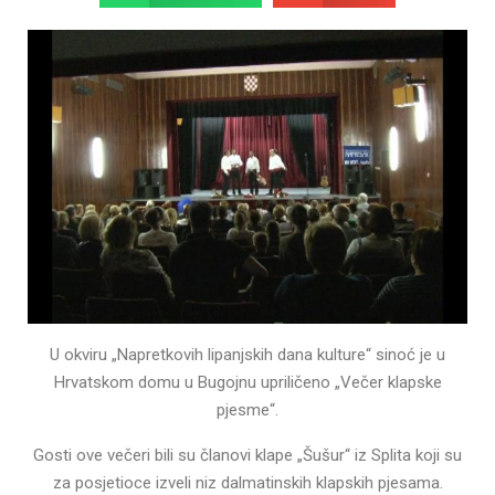
U okviru „Napretkovih lipanjskih dana kulture“ sinoć je u
Hrvatskom domu u Bugojnu upriličeno „Večer klapske
pjesme“.
Gosti ove večeri bili su članovi klape „Šušur“ iz Splita koji su
za posjetioce izveli niz dalmatinskih klapskih pjesama.