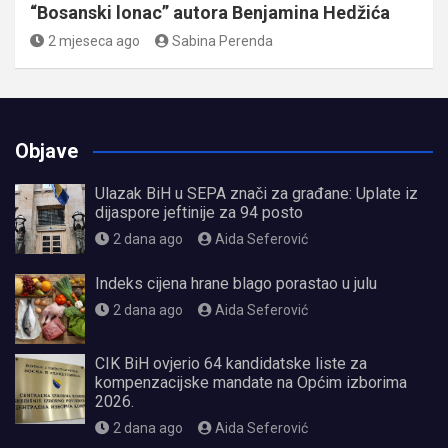
“Bosanski lonac” autora Benjamina Hedžića
2 mjeseca ago
Sabina Perenda
Objave
Ulazak BiH u SEPA znači za građane: Uplate iz
dijaspore jeftinije za 94 posto
2 dana ago
Aida Seferović
Indeks cijena hrane blago porastao u julu
2 dana ago
Aida Seferović
CIK BiH ovjerio 64 kandidatske liste za
kompenzacijske mandate na Općim izborima
2026.
2 dana ago
Aida Seferović