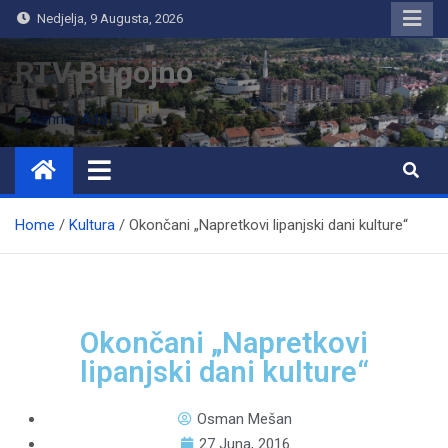
Nedjelja, 9 Augusta, 2026
RTV Bugojno
Home
Kultura
Okončani „Napretkovi lipanjski dani kulture“
Okončani „Napretkovi
lipanjski dani kulture“
Osman Mešan
27 Juna, 2016