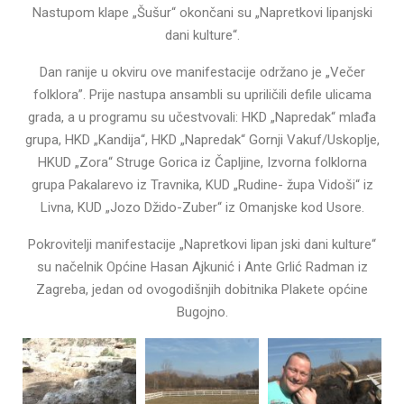
Nastupom klape „Šušur“ okončani su „Napretkovi lipanjski
dani kulture“.
Dan ranije u okviru ove manifestacije održano je „Večer
folklora”. Prije nastupa ansambli su upriličili defile ulicama
grada, a u programu su učestvovali: HKD „Napredak“ mlađa
grupa, HKD „Kandija“, HKD „Napredak“ Gornji Vakuf/Uskoplje,
HKUD „Zora“ Struge Gorica iz Čapljine, Izvorna folklorna
grupa Pakalarevo iz Travnika, KUD „Rudine- župa Vidoši“ iz
Livna, KUD „Jozo Džido-Zuber“ iz Omanjske kod Usore.
Pokrovitelji manifestacije „Napretkovi lipan jski dani kulture“
su načelnik Općine Hasan Ajkunić i Ante Grlić Radman iz
Zagreba, jedan od ovogodišnjih dobitnika Plakete općine
Bugojno.