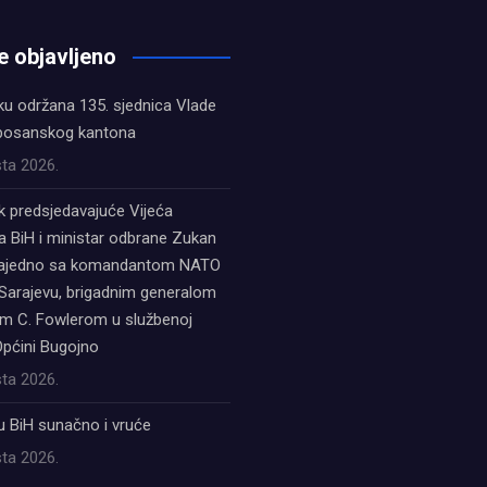
e objavljeno
ku održana 135. sjednica Vlade
bosanskog kantona
ta 2026.
k predsjedavajuće Vijeća
a BiH i ministar odbrane Zukan
zajedno sa komandantom NATO
Sarajevu, brigadnim generalom
 C. Fowlerom u službenoj
Općini Bugojno
ta 2026.
u BiH sunačno i vruće
ta 2026.