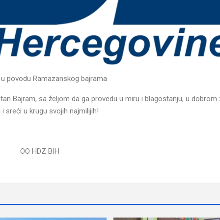
a u povodu Ramazanskog bajrama
etan Bajram, sa željom da ga provedu u miru i blagostanju, u dobrom z
i i sreći u krugu svojih najmilijih!
OO HDZ BIH