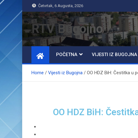
Četvrtak, 6 Augusta, 2026
RTV Bugojno
POČETNA
VIJESTI IZ BUGOJNA
Home
Vijesti iz Bugojna
OO HDZ BiH: Čestitka u
OO HDZ BiH: Čestit