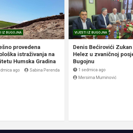
I IZ BUGOJNA
VIJESTI IZ BUGOJNA
ešno provedena
Denis Bećirovići Zukan
ološka istraživanja na
Helez u zvaničnoj posj
litetu Humska Gradina
Bugojnu
1 sedmica ago
edmica ago
Sabina Perenda
Mersima Muminović