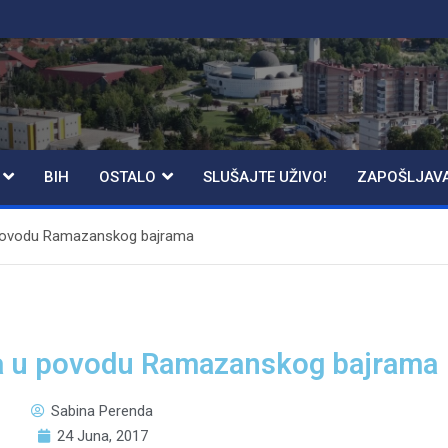
BIH
OSTALO
SLUŠAJTE UŽIVO!
ZAPOŠLJAV
 povodu Ramazanskog bajrama
ka u povodu Ramazanskog bajrama
Sabina Perenda
24 Juna, 2017