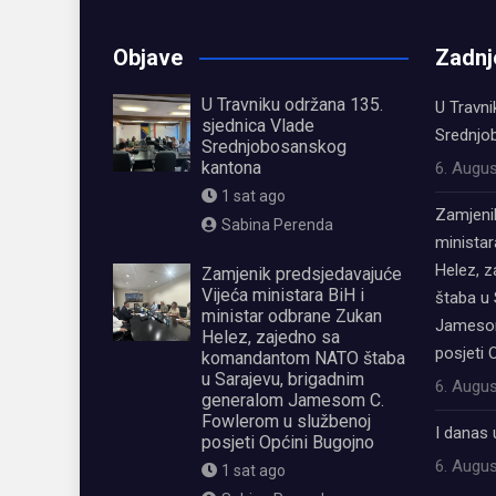
Objave
Zadnj
U Travniku održana 135.
U Travni
sjednica Vlade
Srednjo
Srednjobosanskog
kantona
6. Augus
1 sat ago
Zamjeni
Sabina Perenda
ministar
Helez, 
Zamjenik predsjedavajuće
Vijeća ministara BiH i
štaba u 
ministar odbrane Zukan
Jamesom
Helez, zajedno sa
posjeti 
komandantom NATO štaba
u Sarajevu, brigadnim
6. Augus
generalom Jamesom C.
Fowlerom u službenoj
I danas 
posjeti Općini Bugojno
6. Augus
1 sat ago