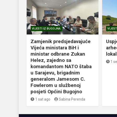
VIJESTI IZ BUGOJNA
VIJEST
Zamjenik predsjedavajuće
Uspj
Vijeća ministara BiH i
arhe
ministar odbrane Zukan
loka
Helez, zajedno sa
1 s
komandantom NATO štaba
u Sarajevu, brigadnim
generalom Jamesom C.
Fowlerom u službenoj
posjeti Općini Bugojno
1 sat ago
Sabina Perenda