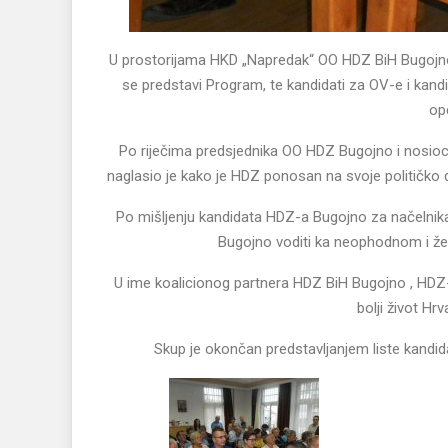
U prostorijama HKD „Napredak“ OO HDZ BiH Bugojno obi
se predstavi Program, te kandidati za OV-e i ka
op
Po riječima predsjednika OO HDZ Bugojno i nosioca 
naglasio je kako je HDZ ponosan na svoje političko 
Po mišljenju kandidata HDZ-a Bugojno za načelnika 
Bugojno voditi ka neophodnom i žel
U ime koalicionog partnera HDZ BiH Bugojno , HDZ-a
bolji život Hrv
Skup je okončan predstavljanjem liste kandi