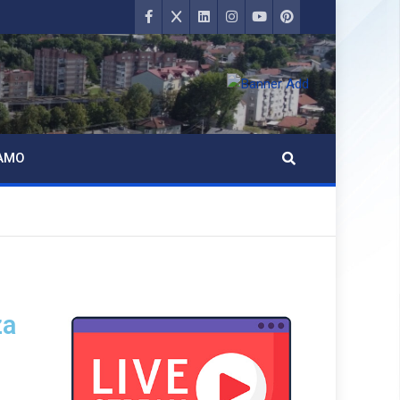
AMO
za