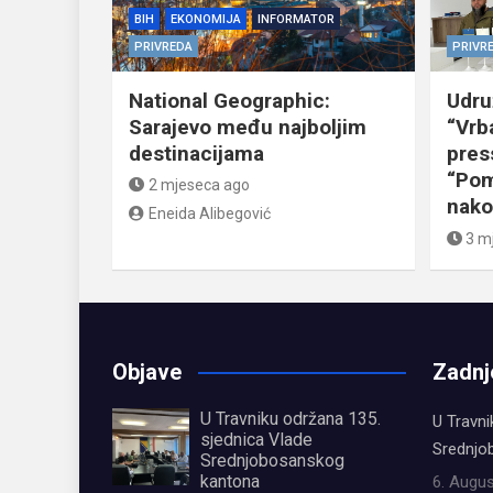
BIH
EKONOMIJA
INFORMATOR
PRIVREDA
PRIVR
National Geographic:
Udru
Sarajevo među najboljim
“Vrb
destinacijama
pres
“Pom
2 mjeseca ago
nako
Eneida Alibegović
3 m
Objave
Zadnj
U Travniku održana 135.
U Travni
sjednica Vlade
Srednjo
Srednjobosanskog
kantona
6. Augus