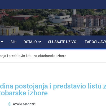
BIH
OSTALO
SLUŠAJTE UŽIVO!
ZAPOŠLJAV
nja i predstavio listu za oktobarske izbore
ina postojanja i predstavio listu 
tobarske izbore
Azam Mandžić