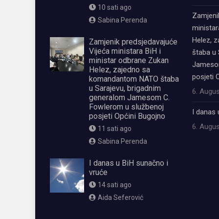
10 sati ago
Zamjeni
Sabina Perenda
ministar
Helez, 
Zamjenik predsjedavajuće
Vijeća ministara BiH i
štaba u 
ministar odbrane Zukan
Jamesom
Helez, zajedno sa
posjeti 
komandantom NATO štaba
u Sarajevu, brigadnim
6. Augus
generalom Jamesom C.
Fowlerom u službenoj
I danas 
posjeti Općini Bugojno
6. Augus
11 sati ago
Sabina Perenda
I danas u BiH sunačno i
vruće
14 sati ago
Aida Seferović