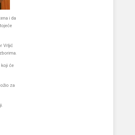
tena i da
tojeće
 Vrljić
izborima.
 koji će
ložio za
i.