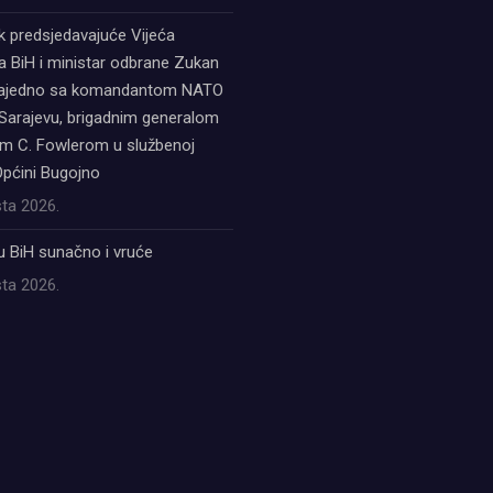
k predsjedavajuće Vijeća
a BiH i ministar odbrane Zukan
zajedno sa komandantom NATO
Sarajevu, brigadnim generalom
 C. Fowlerom u službenoj
Općini Bugojno
ta 2026.
u BiH sunačno i vruće
ta 2026.