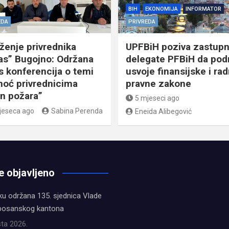
BIH
EKONOMIJA
INFORMATOR
EDA
PRIVREDA
ženje privrednika
UPFBiH poziva zastupn
as” Bugojno: Održana
delegate PFBiH da podr
s konferencija o temi
usvoje finansijske i ra
oć privrednicima
pravne zakone
n požara”
5 mjeseci ago
jeseca ago
Sabina Perenda
Eneida Alibegović
e objavljeno
ku održana 135. sjednica Vlade
bosanskog kantona
ta 2026.