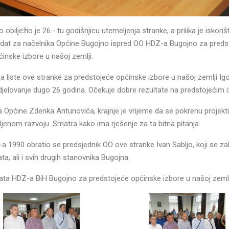
lježio je 26.- tu godišnjicu utemeljenja stranke, a prilika je iskoriš
ndidat za načelnika Općine Bugojno ispred OO HDZ-a Bugojno za preds
ćinske izbore u našoj zemlji.
liste ove stranke za predstojeće općinske izbore u našoj zemlji Igor
djelovanje dugo 26 godina. Očekuje dobre rezultate na predstojećim 
Općine Zdenka Antunovića, krajnje je vrijeme da se pokrenu projekti
jenom razvoju. Smatra kako ima rješenje za ta bitna pitanja.
 1990 obratio se predsjednik OO ove stranke Ivan Sabljo, koji se za
ata, ali i svih drugih stanovnika Bugojna.
data HDZ-a BiH Bugojno za predstojeće općinske izbore u našoj zemlj