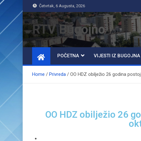
Četvrtak, 6 Augusta, 2026
RTV Bugojno
POČETNA
VIJESTI IZ BUGOJNA
Home
Privreda
OO HDZ obilježio 26 godina postoja
OO HDZ obilježio 26 god
ok