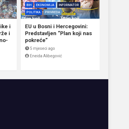
BIH
EKONOMIJA
INFORMATOR
POLITIKA
PRIVREDA
ike i
EU u Bosni i Hercegovini:
že i
Predstavljen “Plan koji nas
dno-
pokreće”
5 mjeseci ago
Eneida Alibegović