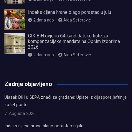
Indeks cijena hrane blago porastao u julu
2 dana ago
Aida Seferović
CIK BiH ovjerio 64 kandidatske liste za
kompenzacijske mandate na Općim izborima
2026.
2 dana ago
Aida Seferović
олимп казино
Zadnje objavljeno
Ulazak BiH u SEPA znači za građane: Uplate iz dijaspore jeftinije
za 94 posto
7. Augusta 2026.
Indeks cijena hrane blago porastao u julu