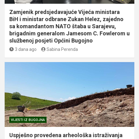
Zamjenik predsjedavajuće Vijeća ministara
BiH i ministar odbrane Zukan Helez, zajedno
sa komandantom NATO štaba u Sarajevu,
brigadnim generalom Jamesom C. Fowlerom u
službenoj posjeti Općini Bugojno
3 dana ago
Sabina Perenda
VIJESTI IZ BUGOJNA
Uspješno provedena arheološka istraživanja