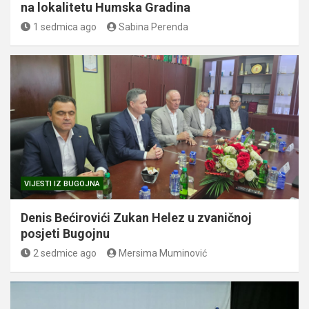
na lokalitetu Humska Gradina
1 sedmica ago
Sabina Perenda
VIJESTI IZ BUGOJNA
Denis Bećirovići Zukan Helez u zvaničnoj
posjeti Bugojnu
2 sedmice ago
Mersima Muminović