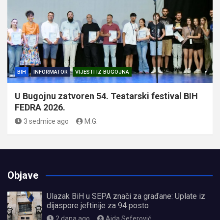
BIH
INFORMATOR
VIJESTI IZ BUGOJNA
U Bugojnu zatvoren 54. Teatarski festival BIH
FEDRA 2026.
3 sedmice ago
M.G.
Objave
Ulazak BiH u SEPA znači za građane: Uplate iz
dijaspore jeftinije za 94 posto
2 dana ago
Aida Seferović