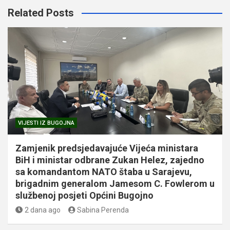
Related Posts
VIJESTI IZ BUGOJNA
Zamjenik predsjedavajuće Vijeća ministara
BiH i ministar odbrane Zukan Helez, zajedno
sa komandantom NATO štaba u Sarajevu,
brigadnim generalom Jamesom C. Fowlerom u
službenoj posjeti Općini Bugojno
2 dana ago
Sabina Perenda