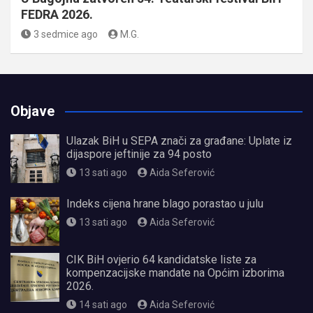
FEDRA 2026.
3 sedmice ago
M.G.
Objave
Ulazak BiH u SEPA znači za građane: Uplate iz
dijaspore jeftinije za 94 posto
13 sati ago
Aida Seferović
Indeks cijena hrane blago porastao u julu
13 sati ago
Aida Seferović
CIK BiH ovjerio 64 kandidatske liste za
kompenzacijske mandate na Općim izborima
2026.
14 sati ago
Aida Seferović