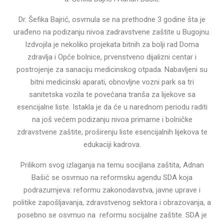
Dr. Šefika Bajrić, osvrnula se na prethodne 3 godine šta je
urađeno na podizanju nivoa zadravstvene zaštite u Bugojnu.
Izdvojila je nekoliko projekata bitnih za bolji rad Doma
zdravlja i Opće bolnice, prvenstveno dijalizni centar i
postrojenje za sanaciju medicinskog otpada. Nabavljeni su
bitni medicinski aparati, obnovljne vozni park sa tri
sanitetska vozila te povećana tranša za lijekove sa
esencijalne liste. Istakla je da će u narednom periodu raditi
na još većem podizanju nivoa primarne i bolničke
zdravstvene zaštite, proširenju liste esencijalnih lijekova te
edukaciji kadrova.
Prilikom svog izlaganja na temu socijlana zaštita, Adnan
Bašić se osvrnuo na reformsku agendu SDA koja
podrazumjeva: reformu zakonodavstva, javne uprave i
politike zapošljavanja, zdravstvenog sektora i obrazovanja, a
posebno se osvrnuo na reformu socijalne zaštite. SDA je