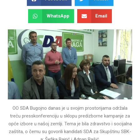
WhatsApp
Email
OO SDA Bugojno danas je u svojim prostorijama održala
treću presskonferenciju u sklopu predizborne kampanje za
opće izbore u našoj zemlji. Tema je bila zdravstvo i socijalna
zaštita, o čemu su govorili kandidati SDA za Skupštinu SBK-
a: Šefika Bajrić i Adnan Bašić.