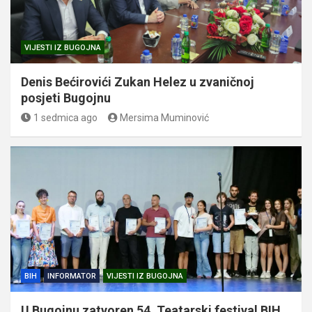
VIJESTI IZ BUGOJNA
Denis Bećirovići Zukan Helez u zvaničnoj
posjeti Bugojnu
1 sedmica ago
Mersima Muminović
BIH
INFORMATOR
VIJESTI IZ BUGOJNA
U Bugojnu zatvoren 54. Teatarski festival BIH