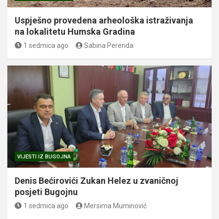
Uspješno provedena arheološka istraživanja
na lokalitetu Humska Gradina
1 sedmica ago
Sabina Perenda
VIJESTI IZ BUGOJNA
Denis Bećirovići Zukan Helez u zvaničnoj
posjeti Bugojnu
1 sedmica ago
Mersima Muminović