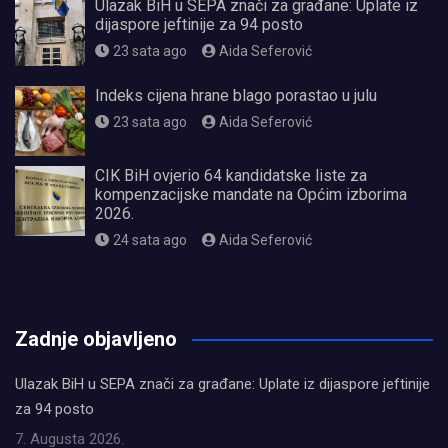
Ulazak BiH u SEPA znači za građane: Uplate iz
dijaspore jeftinije za 94 posto
23 sata ago
Aida Seferović
Indeks cijena hrane blago porastao u julu
23 sata ago
Aida Seferović
CIK BiH ovjerio 64 kandidatske liste za
kompenzacijske mandate na Općim izborima
2026.
24 sata ago
Aida Seferović
олимп казино
Zadnje objavljeno
Ulazak BiH u SEPA znači za građane: Uplate iz dijaspore jeftinije
za 94 posto
7. Augusta 2026.