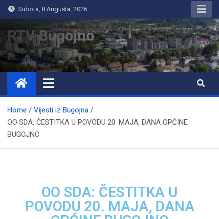
Subota, 8 Augusta, 2026
RTV Bugojno
Home
Vijesti iz Bugojna
OO SDA: ČESTITKA U POVODU 20. MAJA, DANA OPĆINE
BUGOJNO
OO SDA: ČESTITKA U
POVODU 20. MAJA, DANA