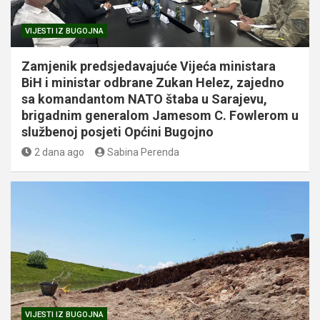
VIJESTI IZ BUGOJNA
Zamjenik predsjedavajuće Vijeća ministara
BiH i ministar odbrane Zukan Helez, zajedno
sa komandantom NATO štaba u Sarajevu,
brigadnim generalom Jamesom C. Fowlerom u
službenoj posjeti Općini Bugojno
2 dana ago
Sabina Perenda
VIJESTI IZ BUGOJNA