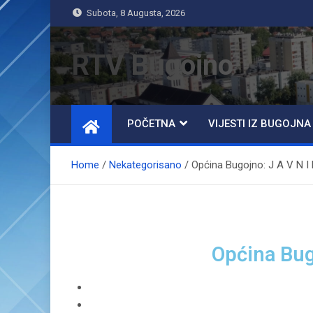
Subota, 8 Augusta, 2026
RTV Bugojno
POČETNA
VIJESTI IZ BUGOJNA
Home
Nekategorisano
Općina Bugojno: J A V N I 
Općina Bugo