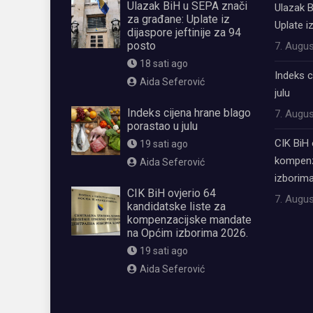
Ulazak BiH u SEPA znači
Ulazak B
za građane: Uplate iz
Uplate i
dijaspore jeftinije za 94
posto
7. Augus
18 sati ago
Indeks c
Aida Seferović
julu
Indeks cijena hrane blago
7. Augus
porastao u julu
CIK BiH 
19 sati ago
kompenz
Aida Seferović
izborima
CIK BiH ovjerio 64
7. Augus
kandidatske liste za
kompenzacijske mandate
na Općim izborima 2026.
19 sati ago
Aida Seferović