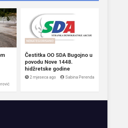
NEKATEGORISANO
om
Čestitka OO SDA Bugojno u
povodu Nove 1448.
hidžretske godine
2 mjeseca ago
Sabina Perenda
rović