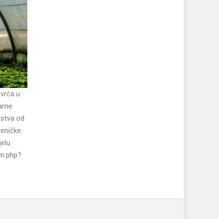
ovrća u
arne
dstva od
teničke
jelu
am.php?