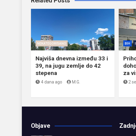
Related Posts
NEKATEGORISANO
BIH
Najviša dnevna između 33 i
Prih
39, na jugu zemlje do 42
doho
stepena
za v
4 dana ago
M.G.
2 s
Objave
Zadnj