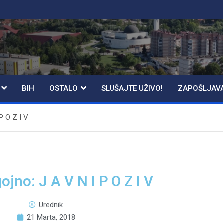
BIH
OSTALO
SLUŠAJTE UŽIVO!
ZAPOŠLJAV
P O Z I V
jno: J A V N I P O Z I V
Urednik
21 Marta, 2018