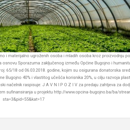
no i materijalno ugroženih osoba i mladih osoba kroz proizvodnju p
i na osnovu Sporazuma zaključenog između Općine Bugojno i humanit
broj: 65/18 od 06.03.2018. godine, kojim su osigurana donatorska sre
e Bugojno 40% i vlastitog učešća korisnika 20%, u cilju razvoja plas
ki načelnik raspisuje: J A V N I P O Z I V za predaju zahtjeva za dod
 sufinansiranja u projektu http://www.opcina-bugojno.ba/ba/stre
sta=3&pid=55&kat=17