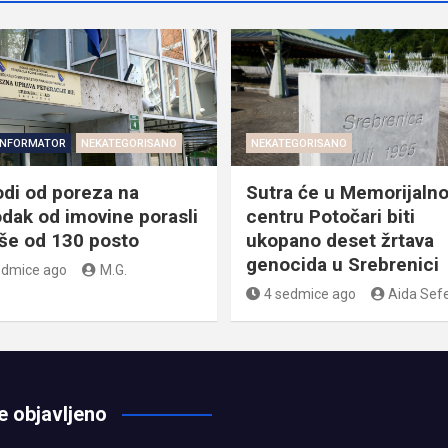
INFORMATOR
NEKATEGORISANO
NEKATEGORISANO
odi od poreza na
Sutra će u Memorijaln
dak od imovine porasli
centru Potočari biti
iše od 130 posto
ukopano deset žrtava
genocida u Srebrenici
edmice ago
M.G.
4 sedmice ago
Aida Sefe
e objavljeno