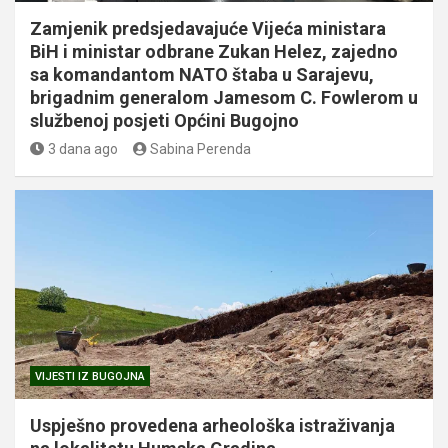
Zamjenik predsjedavajuće Vijeća ministara
BiH i ministar odbrane Zukan Helez, zajedno
sa komandantom NATO štaba u Sarajevu,
brigadnim generalom Jamesom C. Fowlerom u
službenoj posjeti Općini Bugojno
3 dana ago
Sabina Perenda
VIJESTI IZ BUGOJNA
Uspješno provedena arheološka istraživanja