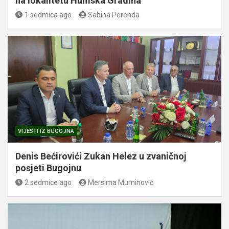
na lokalitetu Humska Gradina
1 sedmica ago
Sabina Perenda
VIJESTI IZ BUGOJNA
Denis Bećirovići Zukan Helez u zvaničnoj
posjeti Bugojnu
2 sedmice ago
Mersima Muminović