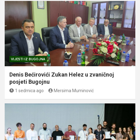
VIJESTI IZ BUGOJNA
Denis Bećirovići Zukan Helez u zvaničnoj
posjeti Bugojnu
1 sedmica ago
Mersima Muminović