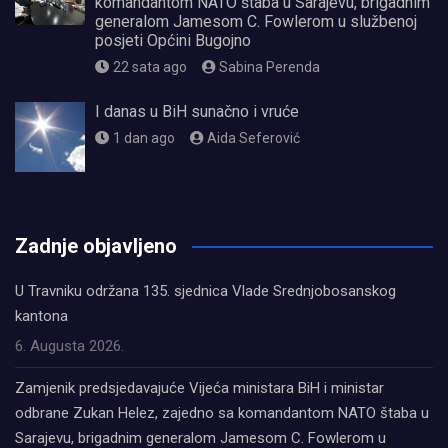
komandantom NATO štaba u Sarajevu, brigadnim
generalom Jamesom C. Fowlerom u službenoj
posjeti Općini Bugojno
22 sata ago
Sabina Perenda
I danas u BiH sunačno i vruće
1 dan ago
Aida Seferović
олимп казино
Zadnje objavljeno
U Travniku održana 135. sjednica Vlade Srednjobosanskog
kantona
6. Augusta 2026.
Zamjenik predsjedavajuće Vijeća ministara BiH i ministar
odbrane Zukan Helez, zajedno sa komandantom NATO štaba u
Sarajevu, brigadnim generalom Jamesom C. Fowlerom u