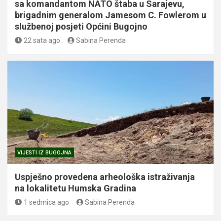
sa komandantom NATO štaba u Sarajevu,
brigadnim generalom Jamesom C. Fowlerom u
službenoj posjeti Općini Bugojno
22 sata ago
Sabina Perenda
VIJESTI IZ BUGOJNA
Uspješno provedena arheološka istraživanja
na lokalitetu Humska Gradina
1 sedmica ago
Sabina Perenda