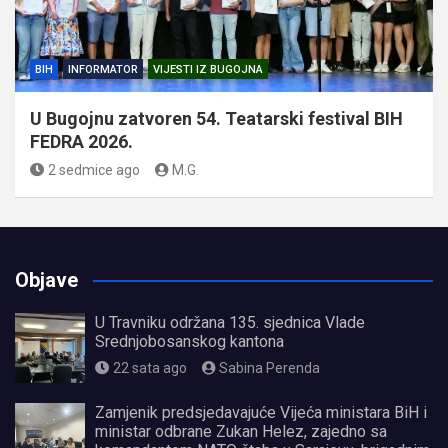
BIH
INFORMATOR
VIJESTI IZ BUGOJNA
U Bugojnu zatvoren 54. Teatarski festival BIH
FEDRA 2026.
2 sedmice ago
M.G.
Objave
U Travniku održana 135. sjednica Vlade
Srednjobosanskog kantona
22 sata ago
Sabina Perenda
Zamjenik predsjedavajuće Vijeća ministara BiH i
ministar odbrane Zukan Helez, zajedno sa