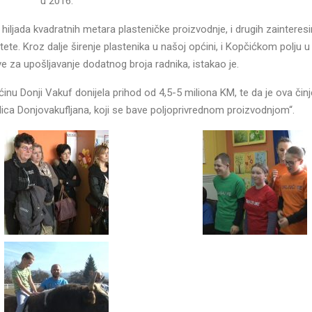
u 2016.
iljada kvadratnih metara plasteničke proizvodnje, i drugih zainteresi
ete. Kroz dalje širenje plastenika u našoj općini, i Kopčićkom polju u 
e za upošljavanje dodatnog broja radnika, istakao je.
inu Donji Vakuf donijela prihod od 4,5-5 miliona KM, te da je ova čin
 lica Donjovakufljana, koji se bave poljoprivrednom proizvodnjom“.