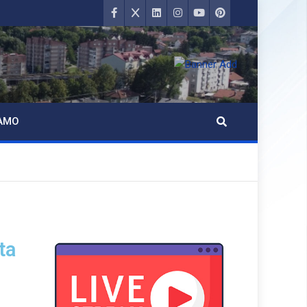
AMO
ta