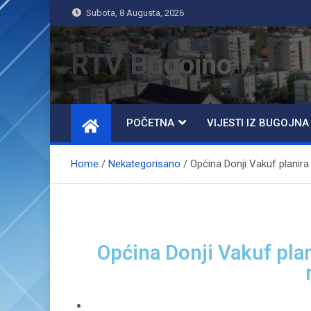
Subota, 8 Augusta, 2026
RTV Bugojno
POČETNA
VIJESTI IZ BUGOJNA
Home
Nekategorisano
Općina Donji Vakuf planira 
Općina Donji Vakuf plan