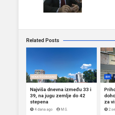
Related Posts
NEKATEGORISANO
BIH
Najviša dnevna između 33 i
Prih
39, na jugu zemlje do 42
doho
stepena
za v
4 dana ago
M.G.
2 s