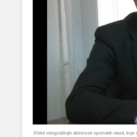
Efekti višegodišnjih aktivnosti općinskih vlasti, koje