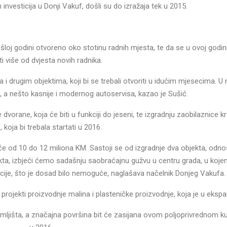
investicija u Donji Vakuf, došli su do izražaja tek u 2015.
šloj godini otvoreno oko stotinu radnih mjesta, te da se u ovoj godini
ti više od dvjesta novih radnika.
 i drugim objektima, koji bi se trebali otvoriti u idućim mjesecima. U 
, a nešto kasnije i modernog autoservisa, kazao je Sušić.
vorane, koja će biti u funkciji do jeseni, te izgradnju zaobilaznice k
 koja bi trebala startati u 2016.
reće od 10 do 12 miliona KM. Sastoji se od izgradnje dva objekta, od
ekta, izbjeći ćemo sadašnju saobraćajnu gužvu u centru grada, u koj
cije, što je dosad bilo nemoguće, naglašava načelnik Donjeg Vakufa.
projekti proizvodnje malina i plasteničke proizvodnje, koja je u ekspan
mljišta, a značajna površina bit će zasijana ovom poljoprivrednom ku