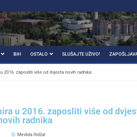
BIH
OSTALO
SLUŠAJTE UŽIVO!
ZAPOŠLJAV
u 2016. zaposliti više od dvjesta novih radnika
ira u 2016. zaposliti više od dvjes
novih radnika
Mevlida Ridžal