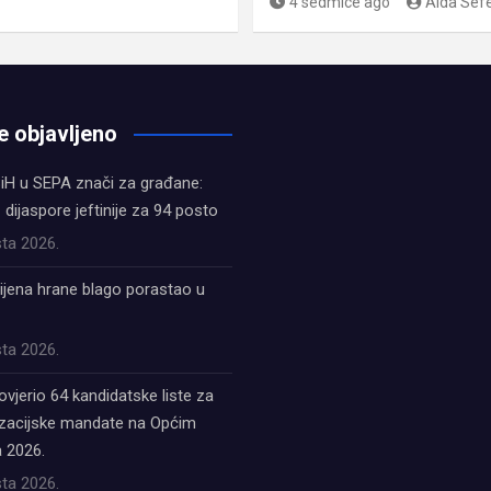
4 sedmice ago
Aida Sefe
e objavljeno
iH u SEPA znači za građane:
z dijaspore jeftinije za 94 posto
ta 2026.
ijena hrane blago porastao u
ta 2026.
ovjerio 64 kandidatske liste za
acijske mandate na Općim
 2026.
ta 2026.