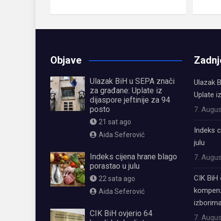
Objave
Zadnj
Ulazak BiH u SEPA znači
Ulazak B
za građane: Uplate iz
Uplate i
dijaspore jeftinije za 94
posto
7. Augus
21 sat ago
Indeks c
Aida Seferović
julu
Indeks cijena hrane blago
7. Augus
porastao u julu
CIK BiH 
22 sata ago
kompenz
Aida Seferović
izborima
CIK BiH ovjerio 64
7. Augus