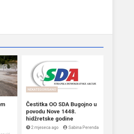
NEKATEGORISANO
om
Čestitka OO SDA Bugojno u
povodu Nove 1448.
hidžretske godine
2 mjeseca ago
Sabina Perenda