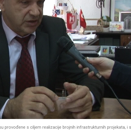
 su provođene s ciljem realizacije brojnih infrastrukturnih projekata, i 