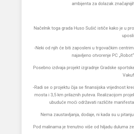
ambijenta za dolazak značajnijih 
Načelnik toga grada Huso Sušić ističe kako je u pro
uposli
-Neki od njih će biti zaposleni u trgovačkim centrima
najavljeno otvorenje PC „Robot“
Posebno izdvaja projekt izgradnje Gradske sportske d
Vakuf,
-Radi se o projektu čija se finansijska vrijednost k
mosta i 3,5 km prilaznih puteva. Realizacijom proj
ubuduće moći održavati različite manifesta
Nema zaustavljanja, dodaje, ni kada su u pitanju 
Pod malinama je trenutno više od hiljadu duluma ze