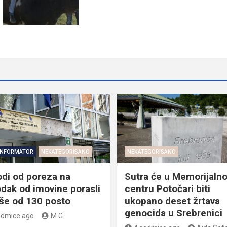
INFORMATOR
NEKATEGORISANO
NEKATEGORISANO
odi od poreza na
Sutra će u Memorijaln
dak od imovine porasli
centru Potočari biti
iše od 130 posto
ukopano deset žrtava
genocida u Srebrenici
edmice ago
M.G.