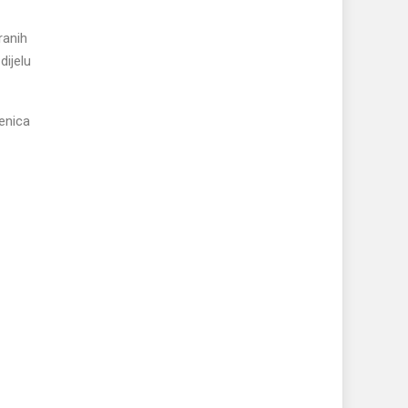
ranih
dijelu
jenica