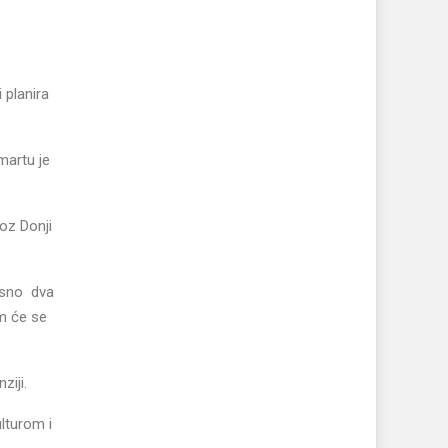
 planira
martu je
roz Donji
nosno dva
em će se
ziji.
lturom i