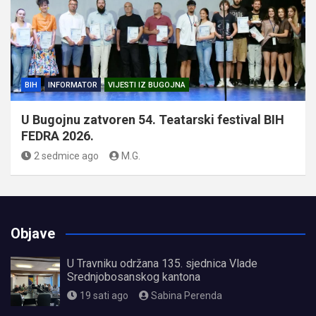
BIH
INFORMATOR
VIJESTI IZ BUGOJNA
U Bugojnu zatvoren 54. Teatarski festival BIH
FEDRA 2026.
2 sedmice ago
M.G.
Objave
U Travniku održana 135. sjednica Vlade
Srednjobosanskog kantona
19 sati ago
Sabina Perenda