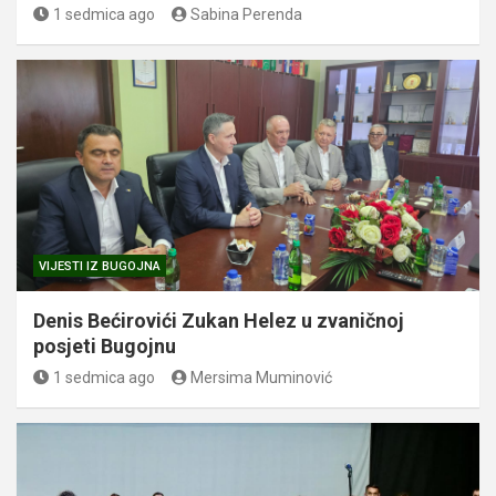
1 sedmica ago
Sabina Perenda
VIJESTI IZ BUGOJNA
Denis Bećirovići Zukan Helez u zvaničnoj
posjeti Bugojnu
1 sedmica ago
Mersima Muminović