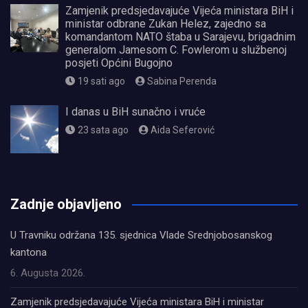
Zamjenik predsjedavajuće Vijeća ministara BiH i
ministar odbrane Zukan Helez, zajedno sa
komandantom NATO štaba u Sarajevu, brigadnim
generalom Jamesom C. Fowlerom u službenoj
posjeti Općini Bugojno
19 sati ago
Sabina Perenda
I danas u BiH sunačno i vruće
23 sata ago
Aida Seferović
олимп казино
Zadnje objavljeno
U Travniku održana 135. sjednica Vlade Srednjobosanskog
kantona
6. Augusta 2026.
Zamjenik predsjedavajuće Vijeća ministara BiH i ministar