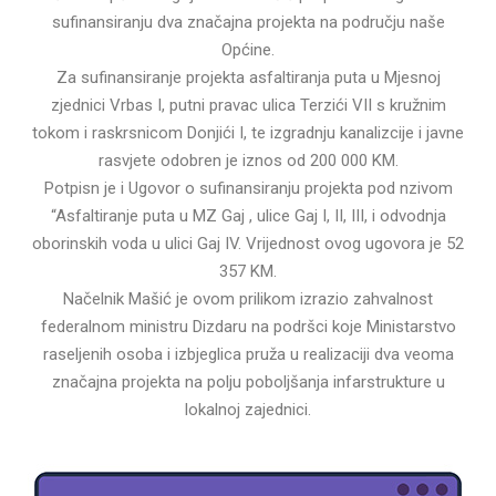
sufinansiranju dva značajna projekta na području naše
Općine.
Za sufinansiranje projekta asfaltiranja puta u Mjesnoj
zjednici Vrbas I, putni pravac ulica Terzići VII s kružnim
tokom i raskrsnicom Donjići I, te izgradnju kanalizcije i javne
rasvjete odobren je iznos od 200 000 KM.
Potpisn je i Ugovor o sufinansiranju projekta pod nzivom
“Asfaltiranje puta u MZ Gaj , ulice Gaj I, II, III, i odvodnja
oborinskih voda u ulici Gaj IV. Vrijednost ovog ugovora je 52
357 KM.
Načelnik Mašić je ovom prilikom izrazio zahvalnost
federalnom ministru Dizdaru na podršci koje Ministarstvo
raseljenih osoba i izbjeglica pruža u realizaciji dva veoma
značajna projekta na polju poboljšanja infarstrukture u
lokalnoj zajednici.